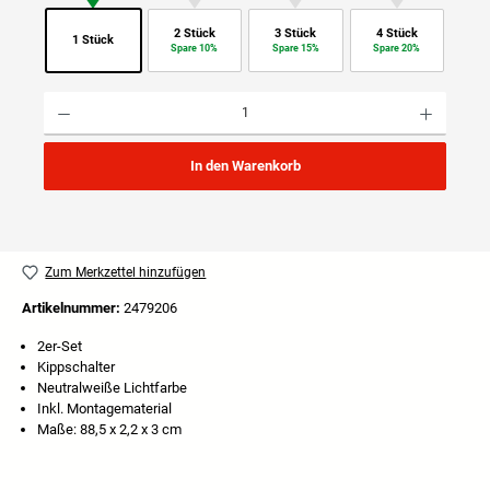
2 Stück
3 Stück
4 Stück
1 Stück
Spare 10%
Spare 15%
Spare 20%
Produkt Anzahl: Gib den gewünschten Wert ein oder benutze die Schaltflächen um die Anzahl
In den Warenkorb
Zum Merkzettel hinzufügen
Artikelnummer:
2479206
2er-Set
Kippschalter
Neutralweiße Lichtfarbe
Inkl. Montagematerial
Maße: 88,5 x 2,2 x 3 cm