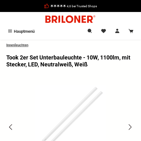
alt springen
🌟🌟🌟🌟🌟 4,6 bei Trusted Shops
Hauptmenü
Innenleuchten
Took 2er Set Unterbauleuchte - 10W, 1100lm, mit
Stecker, LED, Neutralweiß, Weiß
Bildergalerie überspringen