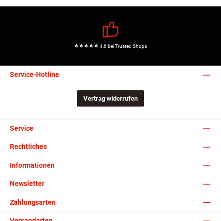
🌟🌟🌟🌟🌟 4,6 bei Trusted Shops
Service-Hotline
Vertrag widerrufen
Service
Rechtliches
Informationen
Newsletter
Zahlungsarten
Versandarten