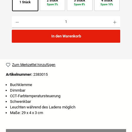
2 Stück
3 Stück
4 Stück
1 Stück
Spare 5%
Spare 8%
Spare 10%
Produkt Anzahl: Gib den gewünschten Wert ein oder benutze die Schaltflächen um die Anzahl
In den Warenkorb
Zum Merkzettel hinzufügen
Artikelnummer:
2383015
Buchklemme
Dimmbar
CCT-Farbtemperatursteuerung
Schwenkbar
Leuchten während des Ladens möglich
Maße: 29 x 4 x 3 cm