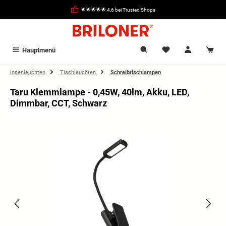
alt springen
🌟🌟🌟🌟🌟 4,6 bei Trusted Shops
Hauptmenü
Innenleuchten
Tischleuchten
Schreibtischlampen
Taru Klemmlampe - 0,45W, 40lm, Akku, LED,
Dimmbar, CCT, Schwarz
Bildergalerie überspringen