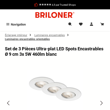
tenu principal
🌟🌟🌟🌟🌟 4,5 par Trusted Shops
Navigation
Éclairage intérieur
Luminaires encastrables
Luminaires encastrables orientables
Set de 3 Pièces Ultra-plat LED Spots Encastrables
Ø 9 cm 3x 5W 460lm blanc
Ignorer la galerie d'images