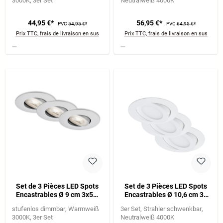
3000K
3er Set
Neutralweiß 4000K
44,95 €*
56,95 €*
PVC
54,95 €*
PVC
64,95 €*
Prix TTC, frais de livraison en sus
Prix TTC, frais de livraison en sus
Set de 3 Pièces LED Spots
Set de 3 Pièces LED Spots
Encastrables Ø 9 cm 3x5W
Encastrables Ø 10,6 cm 3x
460lm chrome
4,8W 600lm blanc
stufenlos dimmbar
Warmweiß
3er Set
Strahler schwenkbar
3000K
3er Set
Neutralweiß 4000K