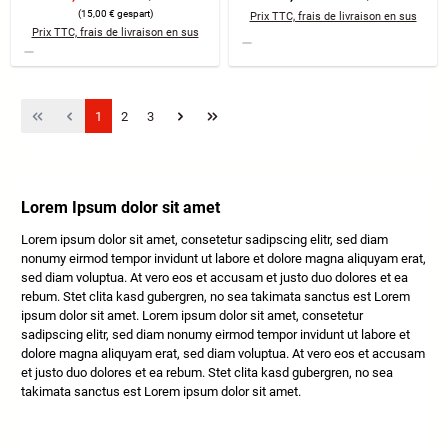
(15,00 € gespart)
Prix TTC, frais de livraison en sus
Prix TTC, frais de livraison en sus
Page
Page
Page
1
2
3
Lorem Ipsum dolor sit amet
Lorem ipsum dolor sit amet, consetetur sadipscing elitr, sed diam
nonumy eirmod tempor invidunt ut labore et dolore magna aliquyam erat,
sed diam voluptua. At vero eos et accusam et justo duo dolores et ea
rebum. Stet clita kasd gubergren, no sea takimata sanctus est Lorem
ipsum dolor sit amet. Lorem ipsum dolor sit amet, consetetur
sadipscing elitr, sed diam nonumy eirmod tempor invidunt ut labore et
dolore magna aliquyam erat, sed diam voluptua. At vero eos et accusam
et justo duo dolores et ea rebum. Stet clita kasd gubergren, no sea
takimata sanctus est Lorem ipsum dolor sit amet.