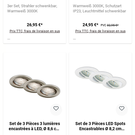
5W 460lm blanc
GU10 5,5W 460lm nickel mat
3er Set
Strahler schwenkbar
Warmweiß 3000K
Schutzart
Warmweiß 3000K
IP23
Leuchtmittel schwenkbar
26,95 €*
24,95 €*
PVC
32,95 €*
Prix TTC, frais de livraison en sus
Prix TTC, frais de livraison en sus
Set de 3 Pièces 3 lumières
Set de 3 Pièces LED Spots
encastrées à LED, Ø 8,6 cm,
Encastrables Ø 8,2 cm
5 W, 460 lm, nickel Matt
3x6,5W 570lm blanc