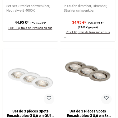
3x7W 600lm blanc
3x3,5W 350lm nickel mat
3er Set
Strahler schwenkbar
in Stufen dimmbar
Dimmbar
Neutralweiß 4000K
Strahler schwenkbar
44,95 €*
34,95 €*
PVC
49,95 €*
PVC
49,95 €*
(15,00 € gespart)
Prix TTC, frais de livraison en sus
Prix TTC, frais de livraison en sus
Set de 3 pièces Spots
Set de 3 Pièces Spots
Encastrables Ø 8,6 cm GU10
Encastrables Ø 8,6 cm 3x