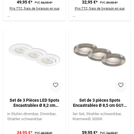
49,95 €*
32,95 €*
PVC
54,95 €*
PVC
39,95 €*
Prix TTC, frais de livraison en sus
Prix TTC, frais de livraison en sus
Set de 3 Pièces LED Spots
Set de 3 pièces Spots
Encastrables Ø 8,2 cm
Encastrables Ø 8,5 cm GU10
3x3,5W 350lm blanc
5W 400lm nickel mat
in Stufen dimmbar
Dimmbar
3er Set
Strahler schwenkbar
Strahler schwenkbar
Warmweiß 3000K
34,95 €*
59,95 €*
PVC
49,95 €*
PVC
74,95 €*