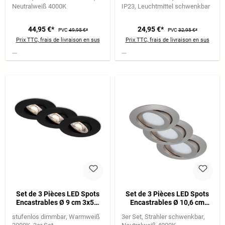
Neutralweiß 4000K
IP23
Leuchtmittel schwenkbar
44,95 €*
24,95 €*
PVC
49,95 €*
PVC
32,95 €*
Prix TTC, frais de livraison en sus
Prix TTC, frais de livraison en sus
Set de 3 Pièces LED Spots
Set de 3 Pièces LED Spots
Encastrables Ø 9 cm 3x5W
Encastrables Ø 10,6 cm
460lm noir
3x4,8W 600lm nickel mat
stufenlos dimmbar
Warmweiß
3er Set
Strahler schwenkbar