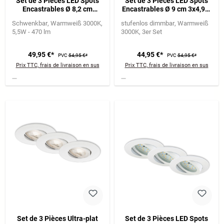
Set de 3 Pièces LED Spots
Set de 3 Pièces LED Spots
Encastrables Ø 8,2 cm
Encastrables Ø 9 cm 3x4,9W
3x5,5W 470lm nickel mat
480lm blanc
Schwenkbar
Warmweiß 3000K
stufenlos dimmbar
Warmweiß
5,5W - 470 lm
3000K
3er Set
49,95 €*
44,95 €*
PVC
54,95 €*
PVC
54,95 €*
Prix TTC, frais de livraison en sus
Prix TTC, frais de livraison en sus
Set de 3 Pièces Ultra-plat
Set de 3 Pièces LED Spots