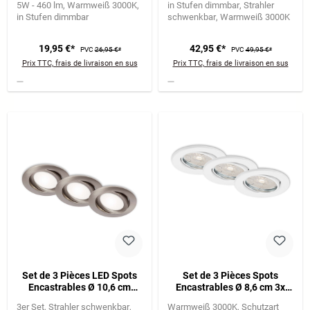
5W - 460 lm
Warmweiß 3000K
in Stufen dimmbar
Strahler
in Stufen dimmbar
schwenkbar
Warmweiß 3000K
19,95 €*
42,95 €*
PVC
26,95 €*
PVC
49,95 €*
Prix TTC, frais de livraison en sus
Prix TTC, frais de livraison en sus
Set de 3 Pièces LED Spots
Set de 3 Pièces Spots
Encastrables Ø 10,6 cm
Encastrables Ø 8,6 cm 3x
3x7W 600lm nickel mat
GU10 5,5W 460lm blanc
3er Set
Strahler schwenkbar
Warmweiß 3000K
Schutzart