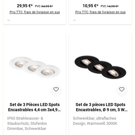
29,95 €*
10,95 €*
PVC
34,95 €*
PVC
14,95 €*
Prix TTC, frais de livraison en sus
Prix TTC, frais de livraison en sus
Set de 3 Pièces LED Spots
Set de 3 pièces LED Spots
Encastrables 4,4 cm 3x4,9W
Encastrables, Ø 9 cm, 5 W,
480lm blanc
noir
IP65 Strahlwasser- &
Schwenkbar
ultraflaches
Staubschutz
Stufenlos
Design
Warmweiß 3000K
Dimmbar
Schwenkbar