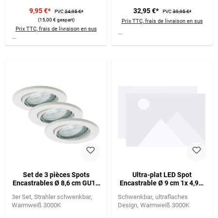
9,95 €*
32,95 €*
PVC
24,95 €*
PVC
39,95 €*
(15,00 € gespart)
Prix TTC, frais de livraison en sus
Prix TTC, frais de livraison en sus
Set de 3 pièces Spots
Ultra-plat LED Spot
Encastrables Ø 8,6 cm GU10
Encastrable Ø 9 cm 1x 4,9W
3W 250lm blanc
460lm chrome
3er Set
Strahler schwenkbar
Schwenkbar
ultraflaches
Warmweiß 3000K
Design
Warmweiß 3000K