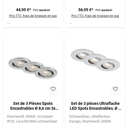
44,95 €*
56,95 €*
PVC
54,95 €*
PVC
64,95 €*
Prix TTC, frais de livraison en sus
Prix TTC, frais de livraison en sus
Set de 3 Pièces Spots
Set de 3 pièces Ultraflache
Encastrables Ø 8,6 cm 3x
LED Spots Encastrables, Ø 9
GU10 5,5W 460lm
cm, 5 W, Chrome-Matt
Warmweiß 3000K
Schutzart
Schwenkbar
ultraflaches
aluminium
IP23
Leuchtmittel schwenkbar
Design
Warmweiß 3000K