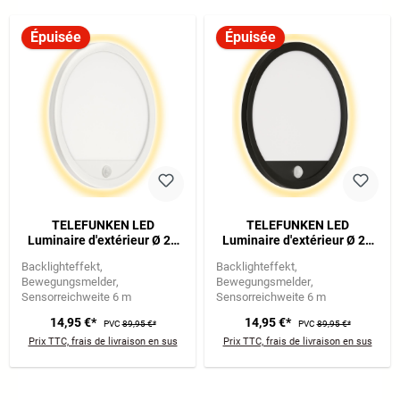
Épuisée
Épuisée
TELEFUNKEN LED
TELEFUNKEN LED
Luminaire d'extérieur Ø 28
Luminaire d'extérieur Ø 28
cm 1x 15W 2000lm blanc
cm 1x 15W 2000lm noir
Backlighteffekt
Backlighteffekt
Bewegungsmelder
Bewegungsmelder
Sensorreichweite 6 m
Sensorreichweite 6 m
14,95 €*
14,95 €*
PVC
89,95 €*
PVC
89,95 €*
Prix TTC, frais de livraison en sus
Prix TTC, frais de livraison en sus