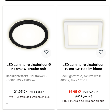
LED Luminaire d'extérieur Ø
LED Luminaire d'extérieur
21 cm 8W 1200lm noir
19 cm 8W 1200lm blanc
Backlighteffekt
Neutralweiß
Backlighteffekt
Neutralweiß
4000K
8W - 1200 lm
4000K
8W - 1200 lm
21,95 €*
16,95 €*
PVC
24,95 €*
PVC
24,95 €*
(8,00 € gespart)
Prix TTC, frais de livraison en sus
Prix TTC, frais de livraison en sus