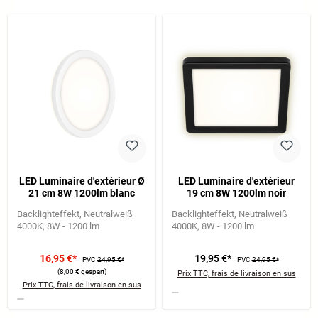
LED Luminaire d'extérieur Ø
LED Luminaire d'extérieur
21 cm 8W 1200lm blanc
19 cm 8W 1200lm noir
Backlighteffekt
Neutralweiß
Backlighteffekt
Neutralweiß
4000K
8W - 1200 lm
4000K
8W - 1200 lm
16,95 €*
19,95 €*
PVC
24,95 €*
PVC
24,95 €*
(8,00 € gespart)
Prix TTC, frais de livraison en sus
Prix TTC, frais de livraison en sus