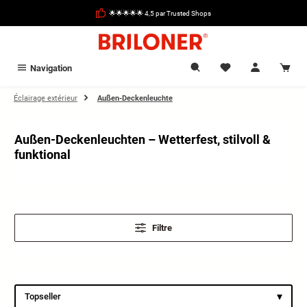
tenu principal
🌟🌟🌟🌟🌟 4,5 par Trusted Shops
Navigation
Éclairage extérieur
Außen-Deckenleuchte
Außen-Deckenleuchten – Wetterfest, stilvoll &
funktional
Filtre
▾
Topseller