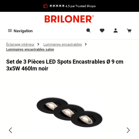
tenu principal
🌟🌟🌟🌟🌟 4,5 par Trusted Shops
Navigation
Éclairage intérieur
Luminaires encastrables
Luminaires encastrables salon
Set de 3 Pièces LED Spots Encastrables Ø 9 cm
3x5W 460lm noir
Ignorer la galerie d'images