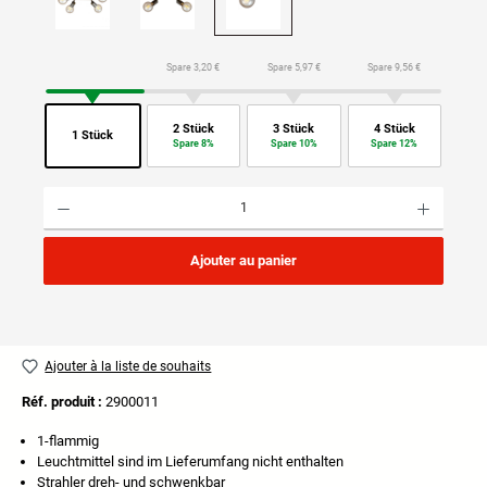
Spare 3,20 €
Spare 5,97 €
Spare 9,56 €
2 Stück
3 Stück
4 Stück
1 Stück
Spare 8%
Spare 10%
Spare 12%
Quantité de produit : Entrez la quantité souhaitée ou utilisez les boutons pour augmenter ou di
Ajouter au panier
Ajouter à la liste de souhaits
Réf. produit :
2900011
1-flammig
Leuchtmittel sind im Lieferumfang nicht enthalten
Strahler dreh- und schwenkbar