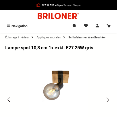
tenu principal
🌟🌟🌟🌟🌟 4,5 par Trusted Shops
Navigation
Éclairage intérieur
Appliques murales
Schlafzimmer Wandleuchten
Lampe spot 10,3 cm 1x exkl. E27 25W gris
Ignorer la galerie d'images