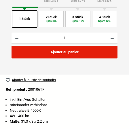
Spare 2,88 €
Spare 5,37 €
Spare 8,60 €
2 Stück
3 Stück
4 Stück
1 Stück
Spare 8%
Spare 10%
Spare 12%
Quantité de produit : Entrez la quantité souhaitée ou utilisez les boutons pour augmenter ou di
Ajouter au panier
Ajouter à la liste de souhaits
Réf. produit :
200106TF
inkl. Ein-/Aus Schalter
miteinander verbindbar
Neutralweiß 4000K
4W - 400 lm
Maße: 31,3 x 3 x 2,2 cm