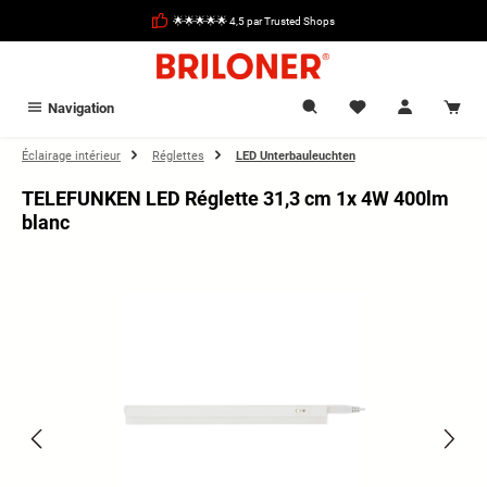
tenu principal
🌟🌟🌟🌟🌟 4,5 par Trusted Shops
Navigation
Éclairage intérieur
Réglettes
LED Unterbauleuchten
TELEFUNKEN LED Réglette 31,3 cm 1x 4W 400lm
blanc
Ignorer la galerie d'images