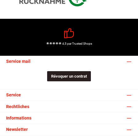
🌟🌟🌟🌟🌟 4,5 par Trusted Shops
Service mail
Révoquer un contrat
Service
Rechtliches
Informations
Newsletter