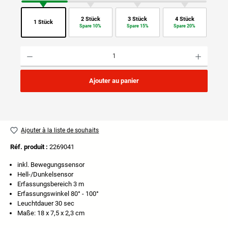
2 Stück
3 Stück
4 Stück
1 Stück
Spare 10%
Spare 15%
Spare 20%
Quantité de produit : Entrez la quantité souhaitée ou utilisez les boutons pour augmenter ou di
Ajouter au panier
Ajouter à la liste de souhaits
Réf. produit :
2269041
inkl. Bewegungssensor
Hell-/Dunkelsensor
Erfassungsbereich 3 m
Erfassungswinkel 80° - 100°
Leuchtdauer 30 sec
Maße: 18 x 7,5 x 2,3 cm