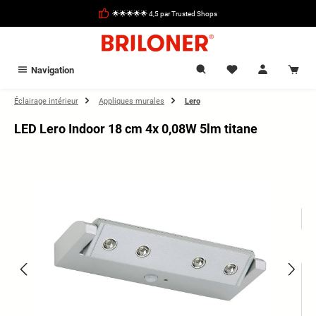
tenu principal
🌟🌟🌟🌟🌟 4,5 par Trusted Shops
Navigation
Éclairage intérieur
Appliques murales
Lero
LED Lero Indoor 18 cm 4x 0,08W 5lm titane
Ignorer la galerie d'images