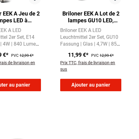
r EEK A Jeu de 2
Briloner EEK A Lot de 2
mpes LED à
lampes GU10 LED,
descence E14,
lumière blanc chaud,
 EEK A LED
Briloner EEK A LED
re blanc chaud,
verre
tel 2er Set
E14
Leuchtmittel 2er Set
GU10
bougie
| 4W | 840 Lumen
Fassung | Glas | 4,7W | 850
es Licht mit
Lumen
Warmweißes Licht
9 €*
11,99 €*
PVC
12,99 €*
PVC
12,99 €*
vin
mit 3000 Kelvin
rais de livraison en
Prix TTC, frais de livraison en
sus
uter au panier
Ajouter au panier