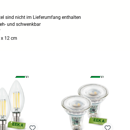
el sind nicht im Lieferumfang enthalten
reh- und schwenkbar
W
 x 12 cm
A
A
A
A
G
G