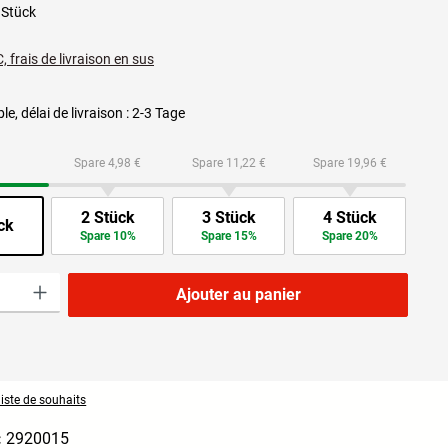
 Stück
, frais de livraison en sus
le, délai de livraison : 2-3 Tage
Spare 4,98 €
Spare 11,22 €
Spare 19,96 €
2 Stück
3 Stück
4 Stück
ck
Spare 10%
Spare 15%
Spare 20%
roduit : Entrez la quantité souhaitée ou utilisez les boutons pour augmenter ou dimi
Ajouter au panier
liste de souhaits
:
2920015