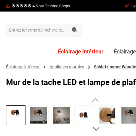
🌟🌟🌟🌟🌟 4,5 par Trusted Shops
Liv
recherche
Passer à la navigation principale
Éclairage intérieur
Éclairage
Éclairage intérieur
Appliques murales
Schlafzimmer Wandl
Mur de la tache LED et lampe de plaf
Ignorer la galerie d'images