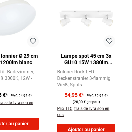
fonnier Ø 29 cm
Lampe spot 45 cm 3x
1200lm blanc
GU10 15W 1380lm
blanc
 für Badezimmer
Briloner Rock LED
ß 3000K
12W -
Deckenstrahler 3-flammig
Weiß
Spots:
dreh-/schwenkbar, inkl. 3
5 €*
54,95 €*
PVC
24,95 €*
PVC
82,95 €*
Leuchtmittel
Fassung:
(28,00 € gespart)
rais de livraison en
GU10 | Warmweißes Licht
Prix TTC, frais de livraison en
(3.000K)
sus
uter au panier
Ajouter au panier