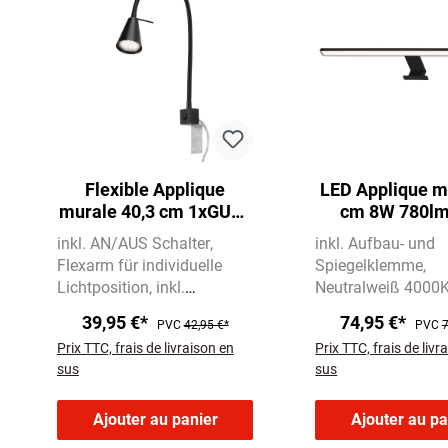
Flexible Applique
LED Applique mi
murale 40,3 cm 1xGU10
cm 8W 780lm
5W 400lm noir
inkl. AN/AUS Schalter
inkl. Aufbau- und
Flexarm für individuelle
Spiegelklemme
Lichtposition
inkl.
Neutralweiß 4000
Zuleitung 180 cm
780 lm
39,95 €*
74,95 €*
PVC
42,95 €*
PVC
7
transparent
Prix TTC, frais de livraison en
Prix TTC, frais de livr
sus
sus
Ajouter au panier
Ajouter au pa