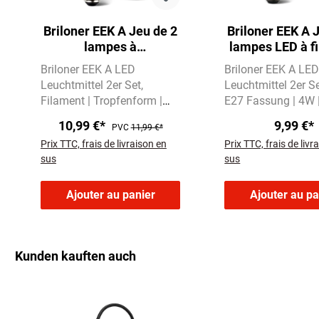
Briloner EEK A Jeu de 2
Briloner EEK A 
lampes à
lampes LED à f
incandescence LED E14,
E27, lumière 
Briloner EEK A LED
Briloner EEK A LE
lumière blanc chaud,
chaud, A
Leuchtmittel 2er Set
Leuchtmittel 2er S
gouttelette
Filament | Tropfenform |
E27 Fassung | 4W 
E14 | 2,5W | 525 Lumen
Lumen
Warmweiße
10,99 €*
9,99 €*
PVC
11,99 €*
Warmweißes Licht mit
mit 2700 Kelvin
Prix TTC, frais de livraison en
Prix TTC, frais de livr
3000 Kelvin
sus
sus
Ajouter au panier
Ajouter au pa
Kunden kauften auch
Ignorer la galerie de produits