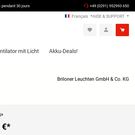
s pendant 30 jours
+49 (0291) 952993 650
Français
AIDE & SUPPORT
tilator mit Licht
Akku-Deals!
Briloner Leuchten GmbH & Co. KG
€*
 €
*