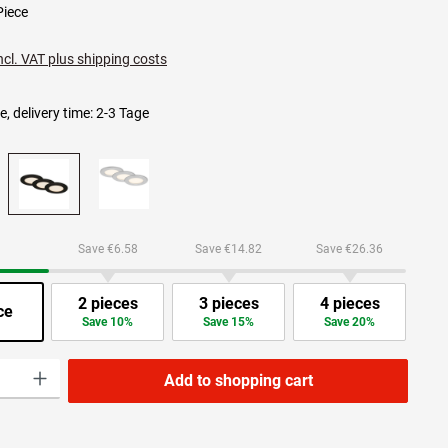
Piece
ncl. VAT plus shipping costs
e, delivery time: 2-3 Tage
Save €6.58
Save €14.82
Save €26.36
2 pieces
3 pieces
4 pieces
ce
Save 10%
Save 15%
Save 20%
ity: Enter the desired amount or use the buttons to increase or decrease the quanti
Add to shopping cart