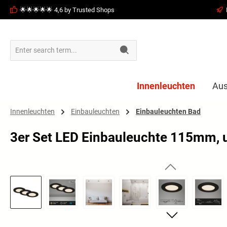
🌟🌟🌟🌟🌟 4,6 by Trusted Shops
search
Skip to main navigation
Innenleuchten
Aus
Innenleuchten
Einbauleuchten
Einbauleuchten Bad
3er Set LED Einbauleuchte 115mm, u
Skip image gallery