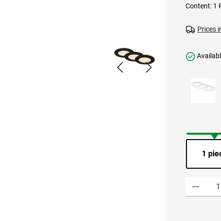
Content:
1 
Prices i
Availabl
1 pie
Product Quant