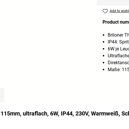
Add to wishl
Product num
Briloner T
IP44: Spr
6W je Leu
Ultraflach
Direktansc
Maße: 11
e 115mm, ultraflach, 6W, IP44, 230V, Warmweiß, S