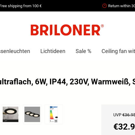
Free shipping from 100 €
Return within 3
senleuchten
Lichtideen
Sale %
Ceiling fan wit
ltraflach, 6W, IP44, 230V, Warmweiß,
UVP
€36.9
€32.