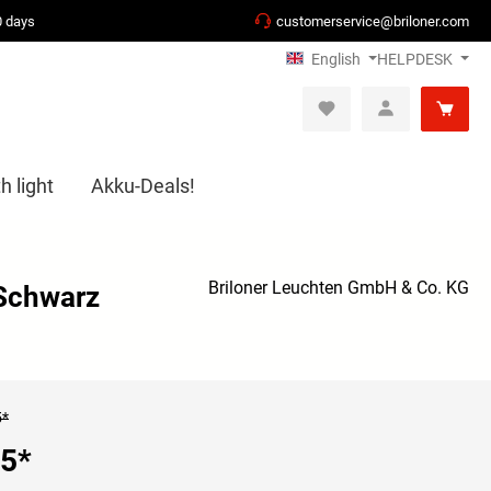
0 days
customerservice@briloner.com
English
HELPDESK
h light
Akku-Deals!
Briloner Leuchten GmbH & Co. KG
 Schwarz
5*
95
*