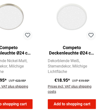
Competo
Competo
leuchte Ø24 cm
Deckenleuchte Ø24 cm
, 1300lm, LED,
- 12W, 1300lm, LED,
nde Nickel-Matt
Dekorblende Weiß
alweiß, Nickel-
Neutralweiß, Weiß
ekor
Milchige
Sternendekor
Milchige
Matt
he
Lichtfläche
.95*
€18.95*
UVP
€23.95*
UVP
€19.95*
l. VAT plus shipping
Prices incl. VAT plus shipping
costs
o shopping cart
Add to shopping cart