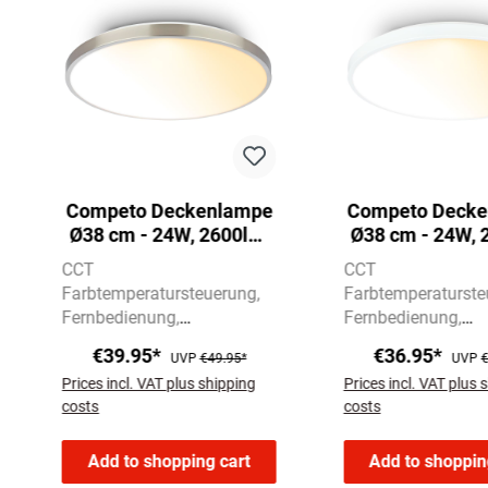
Competo Deckenlampe
Competo Deck
Ø38 cm - 24W, 2600lm,
Ø38 cm - 24W, 
Dimmbar,
Dimmbar
CCT
CCT
Fernbedienung, CCT
Fernbedienun
Farbtemperatursteuerung
Farbtemperaturste
Warm-Neutralweiß,
Warm-Neutral
Fernbedienung
Fernbedienung
Nickel-Matt
Weiß
Dekorblende Nickel-Matt
Dekorblende Weiß
€39.95*
€36.95*
UVP
€49.95*
UVP
€
Prices incl. VAT plus shipping
Prices incl. VAT plus 
costs
costs
Add to shopping cart
Add to shoppin