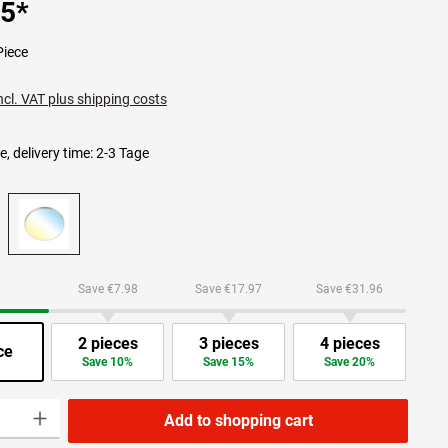
95
*
Piece
ncl. VAT plus shipping costs
e, delivery time: 2-3 Tage
Save €7.98
Save €17.97
Save €31.96
2 pieces
3 pieces
4 pieces
ce
Save 10%
Save 15%
Save 20%
ity: Enter the desired amount or use the buttons to increase or decrease the quanti
Add to shopping cart