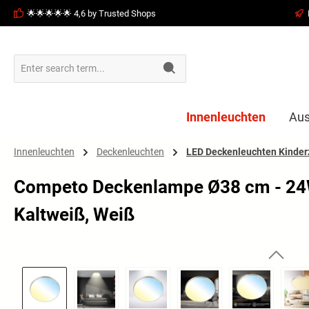
🌟🌟🌟🌟🌟 4,6 by Trusted Shops
search
Skip to main navigation
Innenleuchten
Aus
Innenleuchten
Deckenleuchten
LED Deckenleuchten Kinde
Competo Deckenlampe Ø38 cm - 24
Kaltweiß, Weiß
Skip image gallery