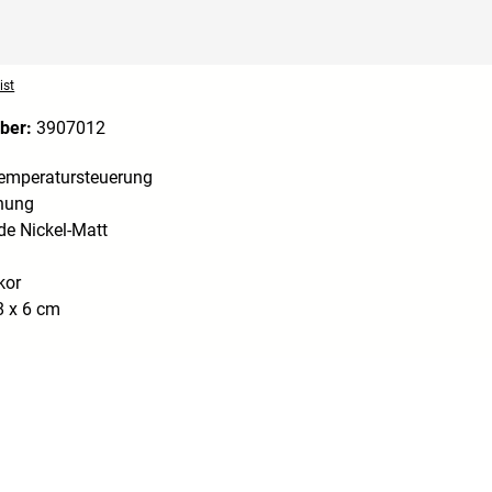
ist
ber:
3907012
emperatursteuerung
nung
de Nickel-Matt
kor
 x 6 cm