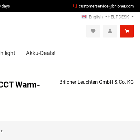
0 days
customerservice@briloner.com
English
HELPDESK
h light
Akku-Deals!
Briloner Leuchten GmbH & Co. KG
 CCT Warm-
5*