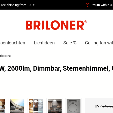
Free shipping from 100 €
Return within 3
senleuchten
Lichtideen
Sale %
Ceiling fan wit
rzimmer
W, 2600lm, Dimmbar, Sternenhimmel,
UVP
€49.9