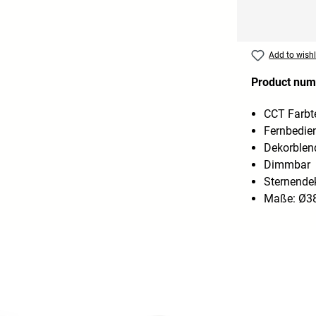
Add to wishl
Product num
CCT Farbt
Fernbedie
Dekorblen
Dimmbar
Sternende
Maße: Ø38