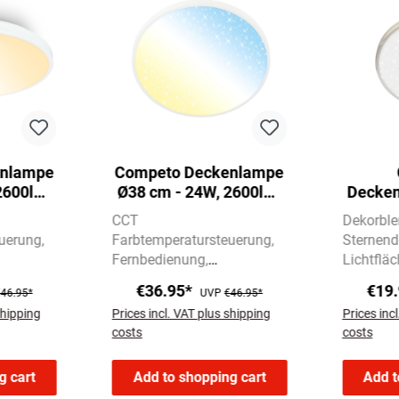
enlampe
Competo Deckenlampe
2600lm,
Ø38 cm - 24W, 2600lm,
Decken
,
Dimmbar,
- 12W
CCT
Dekorble
g, CCT
Sternenhimmel, CCT
Neutr
uerung
Farbtemperatursteuerung
Sternend
weiß,
Warm-Kaltweiß, Nickel-
Fernbedienung
Lichtfläc
Matt
Dekorblende Weiß
€36.95*
€19
46.95*
UVP
€46.95*
shipping
Prices incl. VAT plus shipping
Prices inc
costs
costs
g cart
Add to shopping cart
Add t