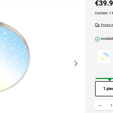
€39.
Content:
1 
Prices i
Availabl
1 pie
Product Quant