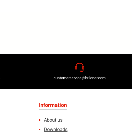
s
customerservice@briloner.com
Information
About us
Downloads