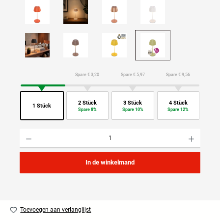
Spare € 3,20
Spare € 5,97
Spare € 9,56
2 Stück
3 Stück
4 Stück
1 Stück
Spare 8%
Spare 10%
Spare 12%
Producthoeveelheid: Voer de gewenste hoeveelheid in of gebruik de knoppen om de hoeveelhei
In de winkelmand
Toevoegen aan verlanglijst