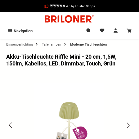
hoofdinhoud
🌟🌟🌟🌟🌟 4,5 bij Trusted Shops
Navigation
Binnenverlichting
Tafellampen
Moderne Tischleuchten
Akku-Tischleuchte Riffle Mini - 20 cm, 1,5W,
150lm, Kabellos, LED, Dimmbar, Touch, Grün
Afbeeldingengalerij overslaan