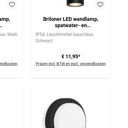
lamp,
Briloner LED wandlamp,
spatwater- en
up &
stofbescherming, up &
bar
Weiß
IP54
Leuchtmittel tauschbar
downlight
Schwarz
€ 11,95*
rzendkosten
Prijzen incl. BTW en excl. verzendkosten