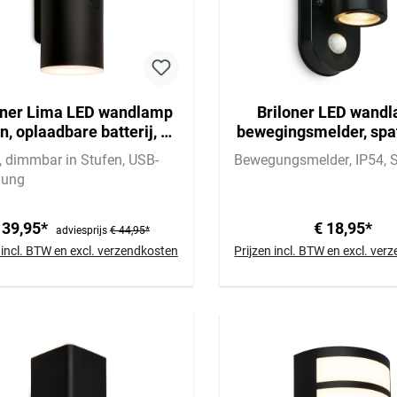
oner Lima LED wandlamp
Briloner LED wand
n, oplaadbare batterij, 3-
bewegingsmelder, spa
ps touch dimmer, timer
en stofbescherm
dimmbar in Stufen
USB-
Bewegungsmelder
IP54
dung
 39,95*
€ 18,95*
adviesprijs
€ 44,95*
 incl. BTW en excl. verzendkosten
Prijzen incl. BTW en excl. ve