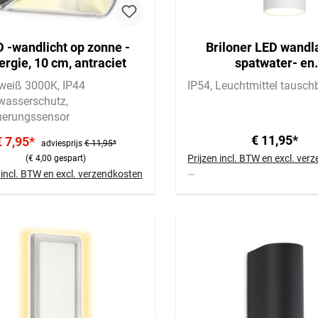
 -wandlicht op zonne -
Briloner LED wand
ergie, 10 cm, antraciet
spatwater- en
stofbescherming, 
eiß 3000K
IP44
IP54
Leuchtmittel tausch
downlight
zwasserschutz
rungssensor
€ 11,95*
€ 7,95*
adviesprijs
€ 11,95*
Prijzen incl. BTW en excl. ve
(€ 4,00 gespart)
 incl. BTW en excl. verzendkosten