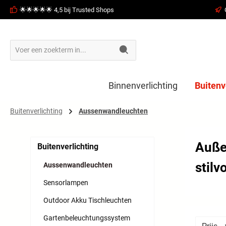
🌟🌟🌟🌟🌟 4,5 bij Trusted Shops
oekopdracht
Ga naar de hoofdnavigatie
Binnenverlichting
Buitenv
Buitenverlichting
Aussenwandleuchten
Auße
Buitenverlichting
stilvo
Aussenwandleuchten
Sensorlampen
Outdoor Akku Tischleuchten
Gartenbeleuchtungssystem