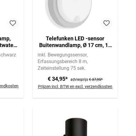
lamp,
Telefunken LED -sensor
twater-
Buitenwandlamp, Ø 17 cm, 12
ing
W, zilver
Schwarz
inkl. Bewegungssensor
Erfassungsbereich 8 m
Zeiteinstellung 75 sek.
€ 34,95*
adviesprijs
€ 37,95*
rzendkosten
Prijzen incl. BTW en excl. verzendkosten