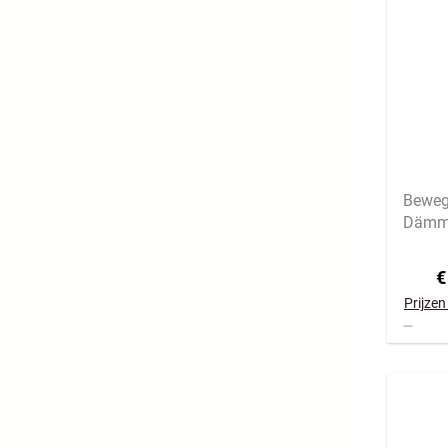
Beweg
sch
Dämme
€
Prijzen