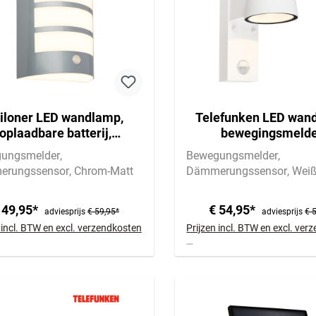
iloner LED wandlamp,
Telefunken LED wan
oplaadbare batterij,
bewegingsmelde
bewegingsmelder,
schemersensor, w
ungsmelder
Bewegungsmelder
schemersensor
rungssensor
Chrom-Matt
Dämmerungssensor
Wei
 49,95*
€ 54,95*
adviesprijs
€ 59,95*
adviesprijs
€ 
 incl. BTW en excl. verzendkosten
Prijzen incl. BTW en excl. ve