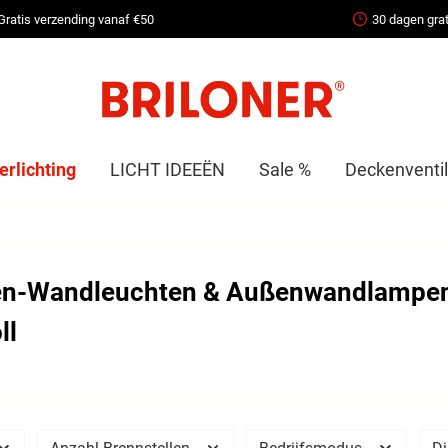
Gratis verzending vanaf €50
30 dagen grat
erlichting
LICHT IDEEËN
Sale %
Deckenventil
n-Wandleuchten & Außenwandlampen – 
ll