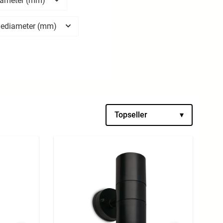
iameter (mm)
tiediameter (mm)
Topseller
▾