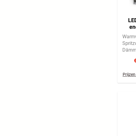
LED
en
Warmw
Sprit
Dämme
Prijzen