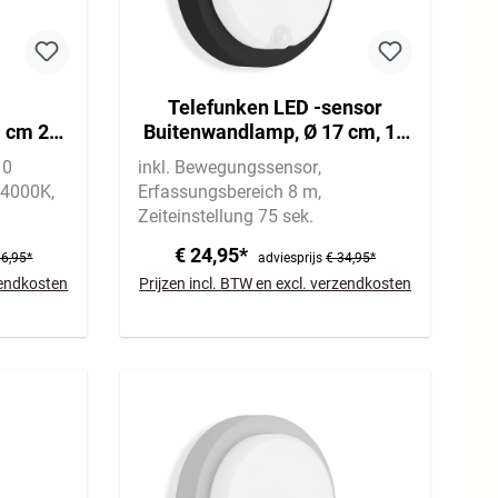
Telefunken LED -sensor
1 cm 2x
Buitenwandlamp, Ø 17 cm, 12
aciet
W, zwart
10
inkl. Bewegungssensor
 4000K
Erfassungsbereich 8 m
Zeiteinstellung 75 sek.
€ 24,95*
36,95*
adviesprijs
€ 34,95*
rzendkosten
Prijzen incl. BTW en excl. verzendkosten