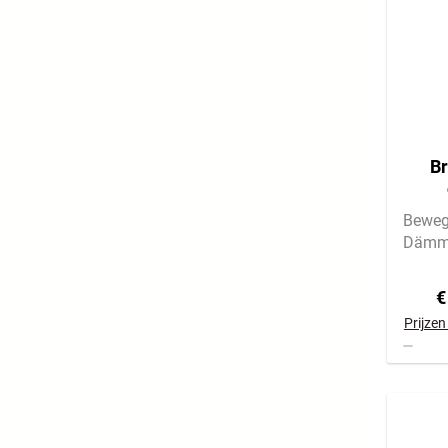
Br
Beweg
Dämme
€
Prijzen