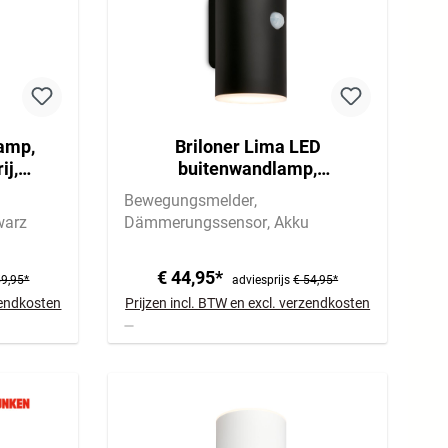
lamp,
Briloner Lima LED
ij,
buitenwandlamp,
r,
bewegingsmelder,
Bewegungsmelder
r
schemersensor, oplaadbare
warz
Dämmerungssensor
Akku
batterij
€ 44,95*
59,95*
adviesprijs
€ 54,95*
rzendkosten
Prijzen incl. BTW en excl. verzendkosten