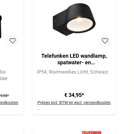
Telefunken LED wandlamp,
spatwater- en
stofbescherming, aan/uit
iße
IP54
Warmweißes Licht
Schwarz
der
€ 34,95*
19,95*
rzendkosten
Prijzen incl. BTW en excl. verzendkosten