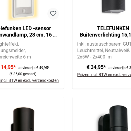
lefunken LED -sensor
TELEFUNKEN
nwandlamp, 28 cm, 16 W,
Buitenverlichting 15,
zilver
GU10 5W 400lm antr
ghteffekt
inkl. austauschbarem GU
ungsmelder
Leuchtmittel
Neutralweiß
rreichweite 6 m
2x5W - 2x400 lm
 14,95*
€ 34,95*
adviesprijs
€ 49,95*
adviesprijs
€ 
(€ 35,00 gespart)
Prijzen incl. BTW en excl. ve
 incl. BTW en excl. verzendkosten