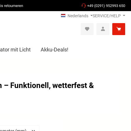
is retourneren
+49 (0291) 952993 650
Nederlands
SERVICE/HELP
ator mit Licht
Akku-Deals!
Funktionell, wetterfest &