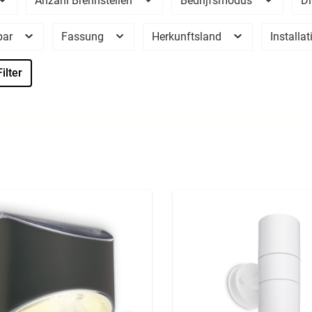
Anzahl Brennstellen
Bedrijfsmodus
D
bar
Fassung
Herkunftsland
Installa
ilter