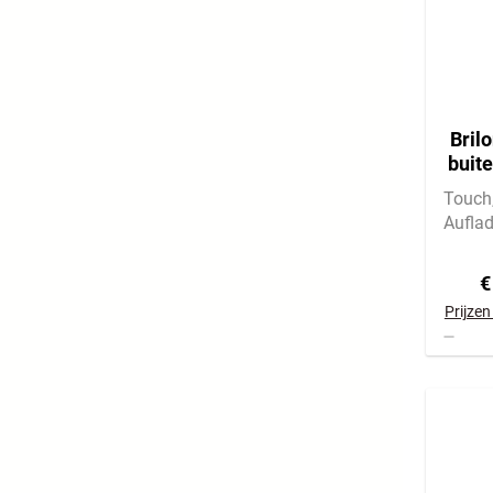
Bril
buite
sta
Touch
Aufla
€
Prijzen