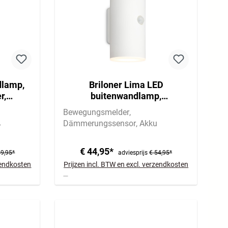
dlamp,
Briloner Lima LED
r,
buitenwandlamp,
it
bewegingsmelder,
Bewegungsmelder
schemersensor, oplaadbare
ß
Dämmerungssensor
Akku
batterij
€ 44,95*
59,95*
adviesprijs
€ 54,95*
rzendkosten
Prijzen incl. BTW en excl. verzendkosten