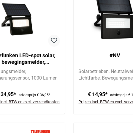
efunken LED-spot solar,
#NV
bewegingsmelder,
schemersensor
ungsmelder
Solarbetrieben
Neutralwe
rungssensor
1000 Lumen
Lichtfarbe
Bewegungsmel
 34,95*
€ 14,95*
adviesprijs
€ 36,95*
adviesprijs
€ 
 incl. BTW en excl. verzendkosten
Prijzen incl. BTW en excl. ve