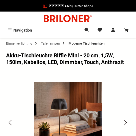
hoofdinhoud
🌟🌟🌟🌟🌟 4,5 bij Trusted Shops
Navigation
Binnenverlichting
Tafellampen
Moderne Tischleuchten
Akku-Tischleuchte Riffle Mini - 20 cm, 1,5W,
150lm, Kabellos, LED, Dimmbar, Touch, Anthrazit
Afbeeldingengalerij overslaan