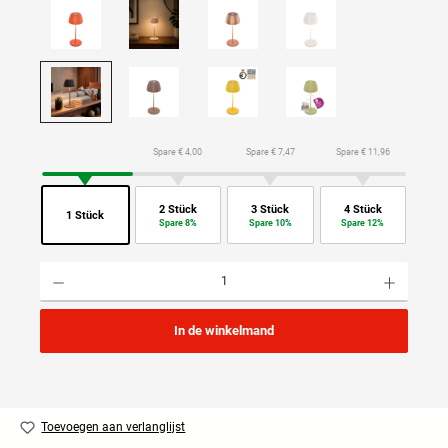
Spare € 4,00
Spare € 7,47
Spare € 11,96
2 Stück
3 Stück
4 Stück
1 Stück
Spare 8%
Spare 10%
Spare 12%
Producthoeveelheid: Voer de gewenste hoeveelheid in of gebruik de knoppen om de hoeveelhei
In de winkelmand
Toevoegen aan verlanglijst