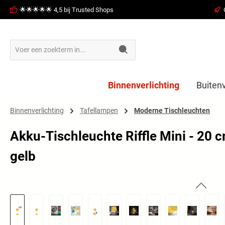
🌟🌟🌟🌟🌟 4,5 bij Trusted Shops
oekopdracht
Ga naar de hoofdnavigatie
Binnenverlichting
Buitenv
Binnenverlichting
Tafellampen
Moderne Tischleuchten
Akku-Tischleuchte Riffle Mini - 20 
gelb
Afbeeldingengalerij overslaan