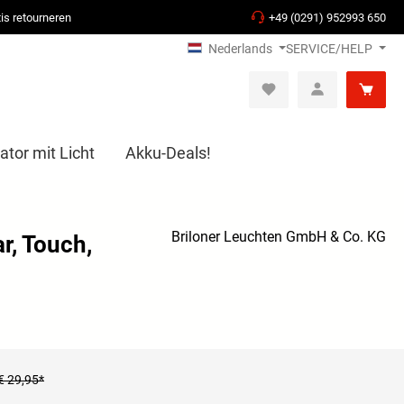
is retourneren
+49 (0291) 952993 650
Nederlands
SERVICE/HELP
ator mit Licht
Akku-Deals!
Briloner Leuchten GmbH & Co. KG
r, Touch,
€ 29,95*