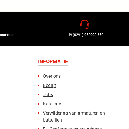
tourneren
+49 (0291) 952993 650
INFORMATIE
Over ons
Bedrijf
Jobs
Kataloge
Verwijdering van armaturen en
batterijen