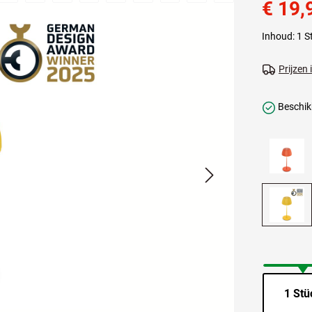
€ 19,
Inhoud:
1 S
Prijzen
Beschikb
1 Stü