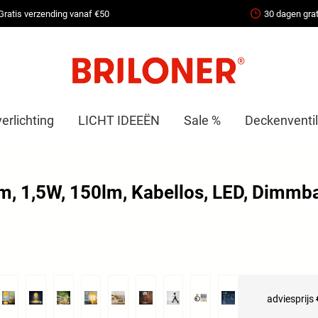
Gratis verzending vanaf €50
30 dagen grat
erlichting
LICHT IDEEËN
Sale %
Deckenventil
cm, 1,5W, 150lm, Kabellos, LED, Dimmba
adviesprijs