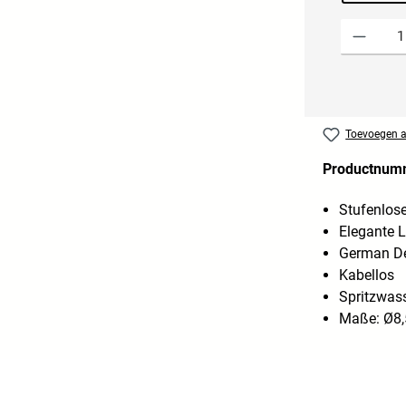
Producthoevee
Toevoegen aa
Productnum
Stufenlos
Elegante L
German De
Kabellos
Spritzwas
Maße: Ø8,