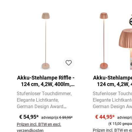
Productgalerij overslaan
Akku-Stehlampe Riffle -
Akku-Stehlampe 
124 cm, 4,2W, 400lm,
124 cm, 4,2W, 
Kabellos, LED, Dimmbar,
Kabellos, LED, 
Stufenloser Touchdimmer
Stufenloser Touc
Touch, Beige
Touch, Kupfer
Elegante Lichtkante
Elegante Lichtkant
German Design Award
German Design A
Winner 2025
Winner 2025
€ 54,95*
€ 44,95*
adviesprijs
€ 59,95*
adviespri
(€ 15,00 gespa
Prijzen incl. BTW en excl.
Prijzen incl. BTW en e
verzendkosten