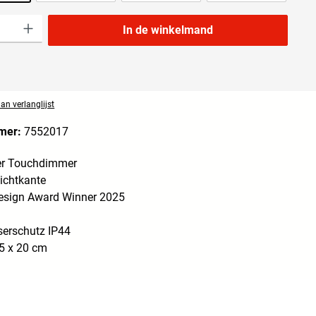
lheid: Voer de gewenste hoeveelheid in of gebruik de knoppen om de hoeveelheid t
In de winkelmand
n verlanglijst
mer:
7552017
er Touchdimmer
ichtkante
sign Award Winner 2025
serschutz IP44
5 x 20 cm