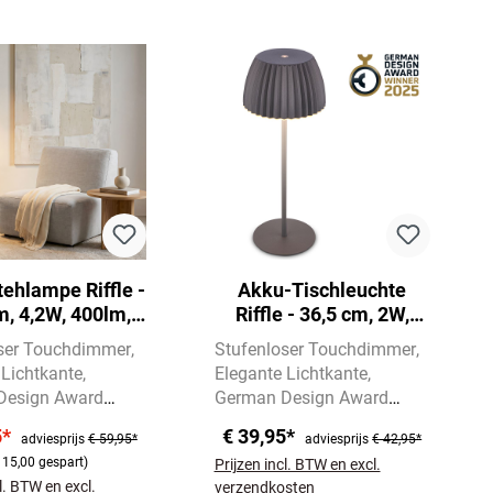
ehlampe Riffle -
Akku-Tischleuchte
m, 4,2W, 400lm,
Riffle - 36,5 cm, 2W,
bellos, Dimmbar,
200lm, kabellos, LED,
ser Touchdimmer
Stufenloser Touchdimmer
ouch, Weiß
Dimmbar, Touch,
 Lichtkante
Elegante Lichtkante
Anthrazit
Design Award
German Design Award
2025
Winner 2025
5*
€ 39,95*
adviesprijs
€ 59,95*
adviesprijs
€ 42,95*
 15,00 gespart)
Prijzen incl. BTW en excl.
cl. BTW en excl.
verzendkosten