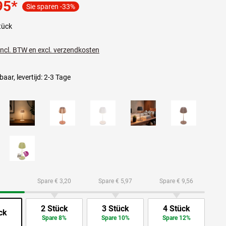
95
*
Sie sparen -33%
tück
 incl. BTW en excl. verzendkosten
aar, levertijd: 2-3 Tage
Spare € 3,20
Spare € 5,97
Spare € 9,56
2 Stück
3 Stück
4 Stück
ck
Spare 8%
Spare 10%
Spare 12%