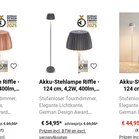
Riffle -
Akku-Stehlampe Riffle -
Akku-St
400lm,
124 cm, 4,2W, 400lm,
124 c
Dimmbar,
LED, Kabellos, Dimmbar,
LED, Ka
hdimmer
Stufenloser Touchdimmer
Stufenlo
farben
Touch, Anthrazit
T
e
Elegante Lichtkante
Elegante
ward
German Design Award
German 
Winner 2025
Winner 
€ 54,95*
€ 44,9
js
€ 59,95*
adviesprijs
€ 59,95*
rt)
(€
Prijzen incl. BTW en excl.
xcl.
Prijzen in
verzendkosten