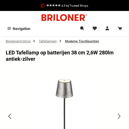
hoofdinhoud
🌟🌟🌟🌟🌟 4,5 bij Trusted Shops
Navigation
Binnenverlichting
Tafellampen
Moderne Tischleuchten
LED Tafellamp op batterijen 38 cm 2,6W 280lm
antiek-zilver
Afbeeldingengalerij overslaan