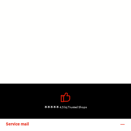
🌟🌟🌟🌟🌟 4,5 bij Trusted Shops
Service mail