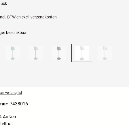
tück
 incl. BTW en excl. verzendkosten
ger beschikbaar
n verlanglijst
mer:
7438016
 & Außen
ellbar