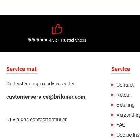
🌟🌟🌟🌟🌟 4,5 bij Trusted Shops
Service mail
Service
Ondersteuning en advies onder:
Contact
Retour
customerservice@briloner.com
Betaling
Verzending
Of via ons
contactformulier
.
FAQ
Cookie Ins