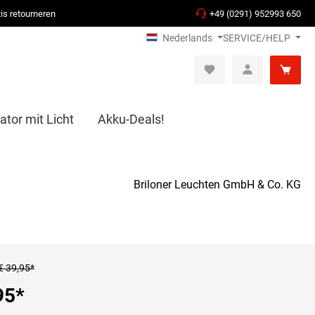
is retourneren
+49 (0291) 952993 650
Nederlands
SERVICE/HELP
ator mit Licht
Akku-Deals!
Briloner Leuchten GmbH & Co. KG
€ 39,95*
95
*