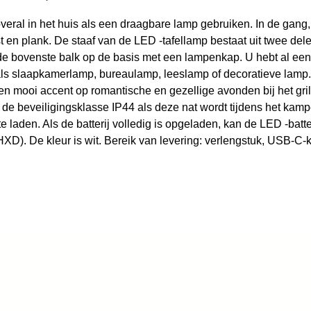
veral in het huis als een draagbare lamp gebruiken. In de gang,
ast en plank. De staaf van de LED -tafellamp bestaat uit twee 
 de bovenste balk op de basis met een lampenkap. U hebt al ee
als slaapkamerlamp, bureaulamp, leeslamp of decoratieve lamp.
een mooi accent op romantische en gezellige avonden bij het gri
de beveiligingsklasse IP44 als deze nat wordt tijdens het kampe
den. Als de batterij volledig is opgeladen, kan de LED -batteri
). De kleur is wit. Bereik van levering: verlengstuk, USB-C-kab