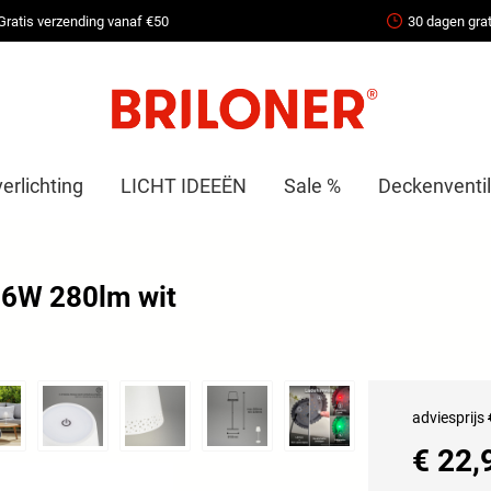
Gratis verzending vanaf €50
30 dagen grat
erlichting
LICHT IDEEËN
Sale %
Deckenventil
2,6W 280lm wit
adviesprijs
€ 22,