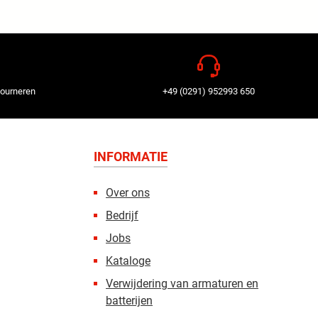
tourneren
+49 (0291) 952993 650
INFORMATIE
Over ons
Bedrijf
Jobs
Kataloge
Verwijdering van armaturen en
batterijen