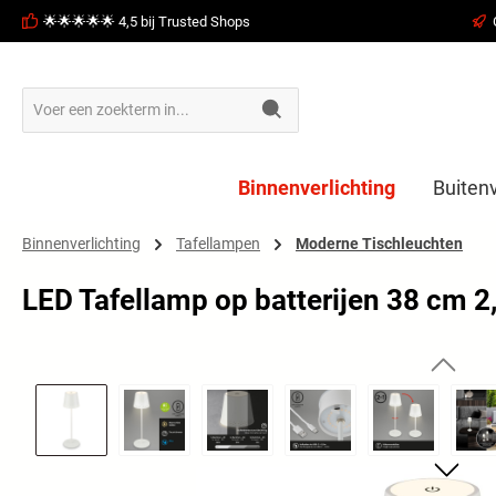
🌟🌟🌟🌟🌟 4,5 bij Trusted Shops
oekopdracht
Ga naar de hoofdnavigatie
Binnenverlichting
Buitenv
Binnenverlichting
Tafellampen
Moderne Tischleuchten
LED Tafellamp op batterijen 38 cm 
Afbeeldingengalerij overslaan