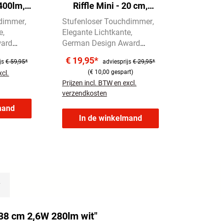
400lm,
Riffle Mini - 20 cm,
Dimmbar,
1,5W, 150lm, Kabellos,
hdimmer
Stufenloser Touchdimmer
azit
LED, Dimmbar, Touch,
e
Elegante Lichtkante
Orange
ward
German Design Award
Winner 2025
€ 19,95*
js
€ 59,95*
adviesprijs
€ 29,95*
(€ 10,00 gespart)
xcl.
Prijzen incl. BTW en excl.
verzendkosten
mand
In de winkelmand
 38 cm 2,6W 280lm wit"