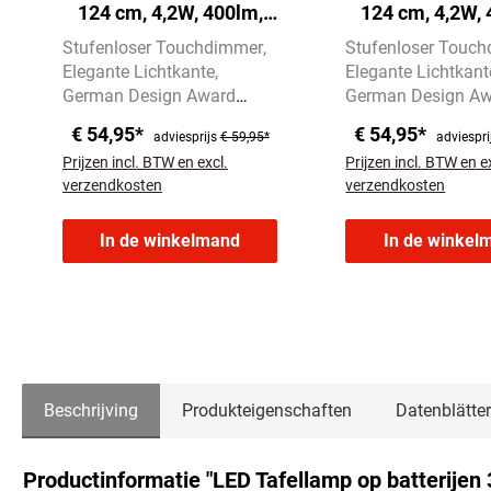
124 cm, 4,2W, 400lm,
124 cm, 4,2W, 
Kabellos, LED, Dimmbar,
LED, Kabellos, 
Stufenloser Touchdimmer
Stufenloser Touc
Touch, Beige
Touch, Anthr
Elegante Lichtkante
Elegante Lichtkant
German Design Award
German Design A
Winner 2025
Winner 2025
€ 54,95*
€ 54,95*
adviesprijs
€ 59,95*
adviespri
Prijzen incl. BTW en excl.
Prijzen incl. BTW en e
verzendkosten
verzendkosten
In de winkelmand
In de winkel
Beschrijving
Produkteigenschaften
Datenblätter
Productinformatie "LED Tafellamp op batterijen