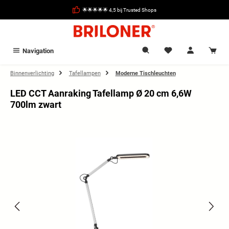
hoofdinhoud
🌟🌟🌟🌟🌟 4,5 bij Trusted Shops
Navigation
Binnenverlichting
Tafellampen
Moderne Tischleuchten
LED CCT Aanraking Tafellamp Ø 20 cm 6,6W
700lm zwart
Afbeeldingengalerij overslaan