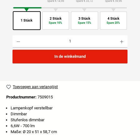
Spare € 14,98
Spare € 33,72
Spare € 59,96
2 Stück
3 Stück
4 Stück
1 Stück
Spare 10%
Spare 15%
Spare 20%
Producthoeveelheid: Voer de gewenste hoeveelheid in of gebruik de knoppen om de hoeveelhei
In de winkelmand
Toevoegen aan verlanglijst
Productnummer:
7509015
Lampenkopf verstellbar
Dimmbar
Stufenlos dimmbar
6,6W - 700 lm
Maße: Ø 20 x 51 x 58,7 cm