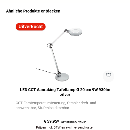
Ähnliche Produkte entdecken
Productgalerij overslaan
Uitverkocht
LED CCT Aanraking Tafellamp Ø 20 cm 9W 930lm
zilver
CCT-Farbtemperatursteuerung
Strahler dreh- und
schwenkbar
Stufenlos dimmbar
€ 59,95*
adviesprijs
€ 79,95*
Prijzen incl. BTW en excl. verzendkosten