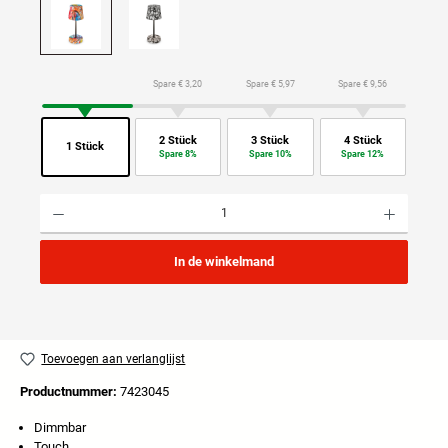
Spare € 3,20
Spare € 5,97
Spare € 9,56
2 Stück
3 Stück
4 Stück
1 Stück
Spare 8%
Spare 10%
Spare 12%
Producthoeveelheid: Voer de gewenste hoeveelheid in of gebruik de knoppen om de hoeveelhei
In de winkelmand
Toevoegen aan verlanglijst
Productnummer:
7423045
Dimmbar
Touch