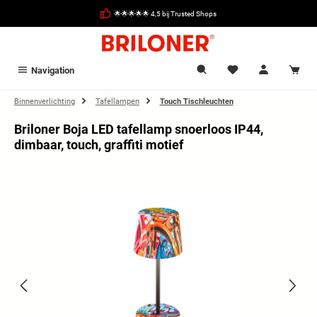
hoofdinhoud
🌟🌟🌟🌟🌟 4,5 bij Trusted Shops
Navigation
Binnenverlichting
Tafellampen
Touch Tischleuchten
Briloner Boja LED tafellamp snoerloos IP44,
dimbaar, touch, graffiti motief
Afbeeldingengalerij overslaan