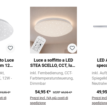
ato Luce
Luce a soffitto a LED
LED 
 cm 12W
STEA SCELLO, CCT, luce
spec
nco
notturna, telecomando,
5
kt
inkl. Fernbedienung
CCT-
inkl. Auf
dimmerabile
K
12W -
Farbtemperatursteuerung
Spiegel
Dimmbar
Neutralw
500 lm
54,95 €*
49,9
19,95 €*
MSRP
69,95 €*
ti di
Prezzi incl. IVA più costi di
Prezzi incl
spedizione
spedizion