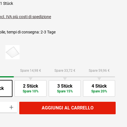
1 Stück
ncl. IVA più costi di spedizione
ile, tempi di consegna: 2-3 Tage
Spare 14,98 €
Spare 33,72 €
Spare 59,96 €
2 Stück
3 Stück
4 Stück
ck
Spare 10%
Spare 15%
Spare 20%
prodotto: inserisci la quantità desiderata o usa i pulsanti per aumentare o diminuire
AGGIUNGI AL CARRELLO