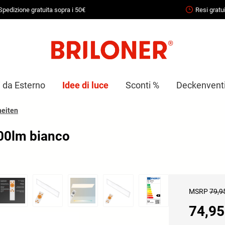
Spedizione gratuita sopra i 50€
Resi gratui
i da Esterno
Idee di luce
Sconti %
Deckenventil
heiten
00lm bianco
MSRP
79,9
74,95