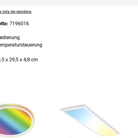
 lista dei desideria
otto:
7196016
bedienung
emperatursteuerung
5 x 29,5 x 4,8 cm