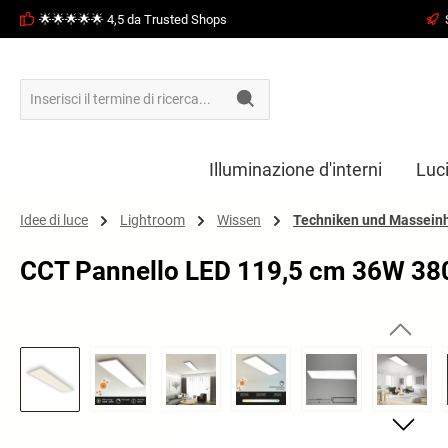
🌟🌟🌟🌟🌟 4,5 da Trusted Shops
ricerca
Passa alla navigazione principale
Illuminazione d'interni
Luc
Idee di luce
Lightroom
Wissen
Techniken und Massein
CCT Pannello LED 119,5 cm 36W 38
Salta la galleria di immagini