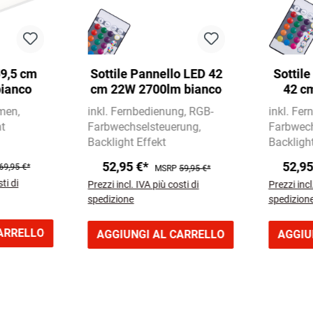
59,5 cm
Sottile Pannello LED 42
Sottil
ianco
cm 22W 2700lm bianco
42 c
men
inkl. Fernbedienung
RGB-
inkl. Fe
t
Farbwechselsteuerung
Farbwech
Backlight Effekt
Backlight
52,95 €*
52,9
69,95 €*
MSRP
59,95 €*
ti di
Prezzi incl. IVA più costi di
Prezzi incl
spedizione
spedizion
ARRELLO
AGGIUNGI AL CARRELLO
AGGIU