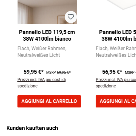
Pannello LED 119,5 cm
Pannello LED 
38W 4100lm bianco
38W 4100lm b
Flach
Weißer Rahmen
Flach
Weißer Rah
Neutralweißes Licht
Neutralweißes Lich
59,95 €*
56,95 €*
MSRP
69,95 €*
MSRP
Prezzi incl. IVA più costi di
Prezzi incl. IVA più cos
spedizione
spedizione
AGGIUNGI AL CARRELLO
AGGIUNGI AL C
Kunden kauften auch