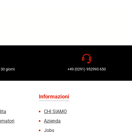
 30 giorni
+49 (0291) 952993 650
Informazioni
dita
CHI SIAMO
sumatori
Azienda
Jobs