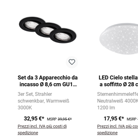
Salta la galleria dei prodotti
Set da 3 Apparecchio da
LED Cielo stell
incasso Ø 8,6 cm GU10
a soffitto Ø 28
5W 460lm nero
1200lm bia
3er Set
Strahler
Sternenhimmeleffe
schwenkbar
Warmweiß
Neutralweiß 4000
3000K
1200 lm
32,95 €*
17,95 €*
MSRP
39,95 €*
MSRP
Prezzi incl. IVA più costi di
Prezzi incl. IVA più cos
spedizione
spedizione