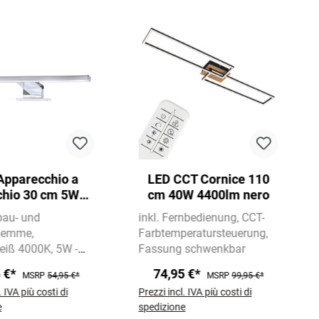
Apparecchio a
LED CCT Cornice 110
chio 30 cm 5W
cm 40W 4400lm nero
00lm cromo
bau- und
inkl. Fernbedienung
CCT-
klemme
Farbtemperatursteuerung
eiß 4000K
5W -
Fassung schwenkbar
5 €*
74,95 €*
MSRP
54,95 €*
MSRP
99,95 €*
. IVA più costi di
Prezzi incl. IVA più costi di
e
spedizione