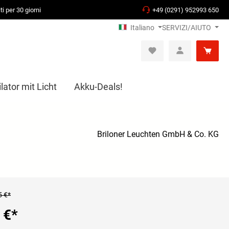
ti per 30 giorni
+49 (0291) 952993 650
Italiano
SERVIZI/AIUTO
ator mit Licht
Akku-Deals!
Briloner Leuchten GmbH & Co. KG
5 €*
 €
*