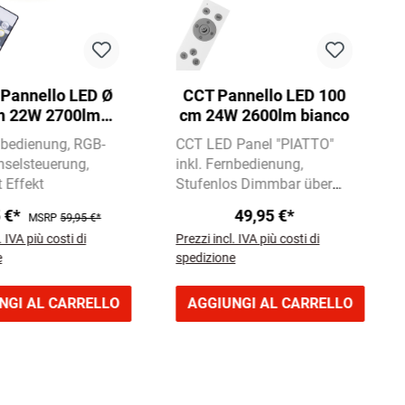
e Pannello LED Ø
CCT Pannello LED 100
m 22W 2700lm
cm 24W 2600lm bianco
bianco
rnbedienung
RGB-
CCT LED Panel "PIATTO"
selsteuerung
inkl. Fernbedienung
 Effekt
Stufenlos Dimmbar über
Fernbedienung
CCT-
5 €*
49,95 €*
MSRP
59,95 €*
Farbtemperatursteuerung
. IVA più costi di
Prezzi incl. IVA più costi di
3.000-6.500 Kelvin
e
spedizione
NGI AL CARRELLO
AGGIUNGI AL CARRELLO