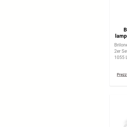
B
lamp
l
Brilon
2er Se
1055 
mit 30
Prezzi