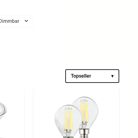
Dimmbar
Topseller
▾
A
A
A
A
G
G