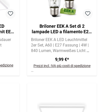
LED
Briloner EEK A Set di 2
it EEK
lampade LED a filamento E27,
light,
luce bianca calda, A60
sdauer
Briloner EEK A LED Leuchtmittel
t
2er Set
A60 | E27 Fassung | 4W |
840 Lumen
Warmweißes Licht mit
2700 Kelvin
9,99 €*
spedizione
Prezzi incl. IVA più costi di spedizione