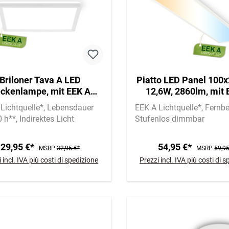
Briloner Tava A LED
Piatto LED Panel 100x
ckenlampe, mit EEK A
12,6W, 2860lm, mit 
tquelle*, Backlight, Weiß
Lichtquelle*, Dimmba
Lichtquelle*
Lebensdauer
EEK A Lichtquelle*
Fernb
Weiß
0 h**
Indirektes Licht
Stufenlos dimmbar
29,95 €*
54,95 €*
MSRP
32,95 €*
MSRP
59,95
 incl. IVA più costi di spedizione
Prezzi incl. IVA più costi di 