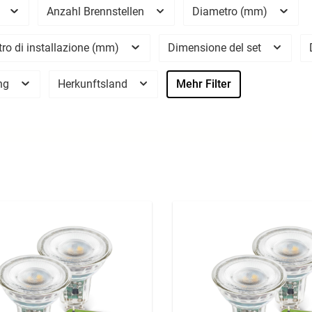
o
Anzahl Brennstellen
Diametro (mm)
ro di installazione (mm)
Dimensione del set
ng
Herkunftsland
Mehr Filter
A
A
G