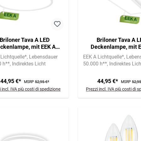
Briloner Tava A LED
Briloner Tava A 
ckenlampe, mit EEK A
Deckenlampe, mit 
tquelle*, Backlight, Weiß
Lichtquelle*, Backligh
Lichtquelle*
Lebensdauer
EEK A Lichtquelle*
Leben
0 h**
Indirektes Licht
50.000 h**
Indirektes Lich
44,95 €*
44,95 €*
MSRP
52,95 €*
MSRP
52,95
 incl. IVA più costi di spedizione
Prezzi incl. IVA più costi di 