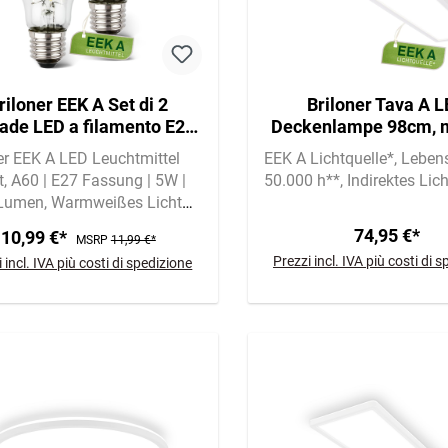
riloner EEK A Set di 2
Briloner Tava A 
ade LED a filamento E27,
Deckenlampe 98cm, m
uce bianca calda, A60
A Lichtquelle*, Back
er EEK A LED Leuchtmittel
EEK A Lichtquelle*
Leben
Weiß
t
A60 | E27 Fassung | 5W |
50.000 h**
Indirektes Lich
Lumen
Warmweißes Licht
00 Kelvin
74,95 €*
10,99 €*
MSRP
11,99 €*
Prezzi incl. IVA più costi di 
 incl. IVA più costi di spedizione