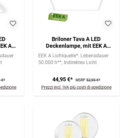
LED
Briloner Tava A LED
EEK A
Deckenlampe, mit EEK A
t, Weiß
Lichtquelle*, Backlight, Weiß
sdauer
EEK A Lichtquelle*
Lebensdauer
t
50.000 h**
Indirektes Licht
44,95 €*
 €*
MSRP
52,95 €*
spedizione
Prezzi incl. IVA più costi di spedizione
A
A
A
A
G
G