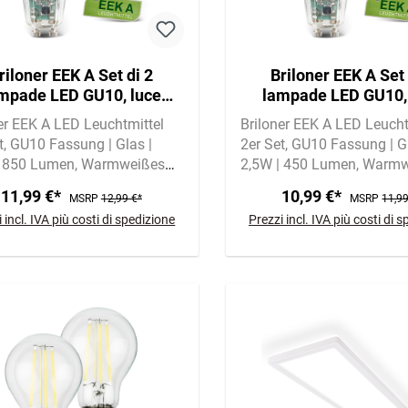
riloner EEK A Set di 2
Briloner EEK A Set 
mpade LED GU10, luce
lampade LED GU10,
bianca calda, vetro
bianca calda, vet
er EEK A LED Leuchtmittel
Briloner EEK A LED Leucht
t
GU10 Fassung | Glas |
2er Set
GU10 Fassung | Gl
| 850 Lumen
Warmweißes
2,5W | 450 Lumen
Warmw
mit 3000 Kelvin
Licht mit 3000 Kelvin
11,99 €*
10,99 €*
MSRP
12,99 €*
MSRP
11,99
 incl. IVA più costi di spedizione
Prezzi incl. IVA più costi di 
A
A
G