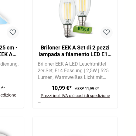
25 cm -
Briloner EEK A Set di 2 pezzi
EEK A
lampada a filamento LED E14,
r, CCT,
luce bianca calda, candela
edienung
Briloner EEK A LED Leuchtmittel
2er Set
E14 Fassung | 2,5W | 525
Lumen
Warmweißes Licht mit
3000 Kelvin
10,99 €*
 €*
MSRP
11,99 €*
spedizione
Prezzi incl. IVA più costi di spedizione