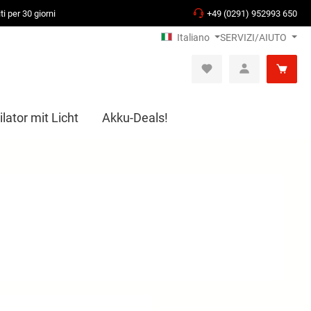
ti per 30 giorni
+49 (0291) 952993 650
Italiano
SERVIZI/AIUTO
lator mit Licht
Akku-Deals!