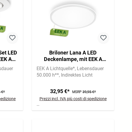
 Set LED
Briloner Lana A LED
EEK A
Deckenlampe, mit EEK A
nkbar,
Lichtquelle*, Backlight, Weiß
sdauer
EEK A Lichtquelle*
Lebensdauer
50.000 h**
Indirektes Licht
32,95 €*
 €*
MSRP
39,95 €*
spedizione
Prezzi incl. IVA più costi di spedizione