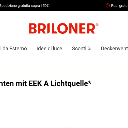
Spedizione gratuita sopra i 50€
Resi gratui
i da Esterno
Idee di luce
Sconti %
Deckenventi
hten mit EEK A Lichtquelle*