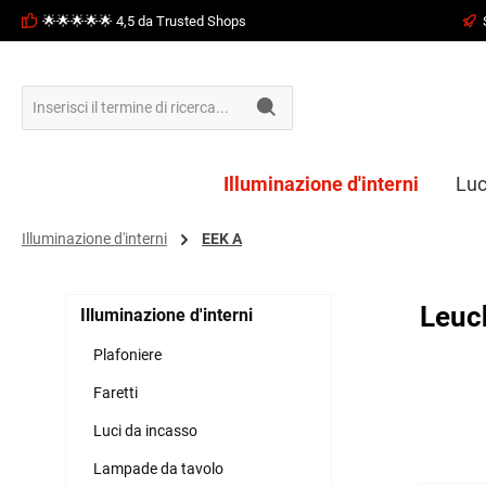
🌟🌟🌟🌟🌟 4,5 da Trusted Shops
ricerca
Passa alla navigazione principale
Illuminazione d'interni
Luc
Illuminazione d'interni
EEK A
Leuc
Illuminazione d'interni
Plafoniere
Faretti
Luci da incasso
Lampade da tavolo