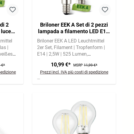
di 2
Briloner EEK A Set di 2 pezzi
 luce
lampada a filamento LED E14,
ro
luce bianca calda, gocciolina
mittel
Briloner EEK A LED Leuchtmittel
as |
2er Set
Filament | Tropfenform |
eißes
E14 | 2,5W | 525 Lumen
Warmweißes Licht mit 3000 Kelvin
10,99 €*
 €*
MSRP
11,99 €*
spedizione
Prezzi incl. IVA più costi di spedizione
A
A
G