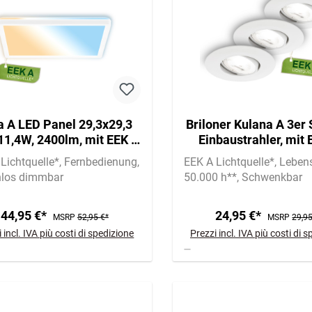
a A LED Panel 29,3x29,3
Briloner Kulana A 3er
11,4W, 2400lm, mit EEK A
Einbaustrahler, mit 
tquelle*, Dimmbar, CCT,
Lichtquelle*, Schwe
Lichtquelle*
Fernbedienung
EEK A Lichtquelle*
Leben
Weiß
Weiß
nlos dimmbar
50.000 h**
Schwenkbar
44,95 €*
24,95 €*
MSRP
52,95 €*
MSRP
29,95
 incl. IVA più costi di spedizione
Prezzi incl. IVA più costi di 