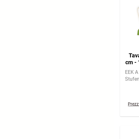
Tav
cm - 
Lich
EEK A 
Stufe
Prezzi