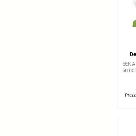
De
Lich
EEK A 
50.00
Prezzi