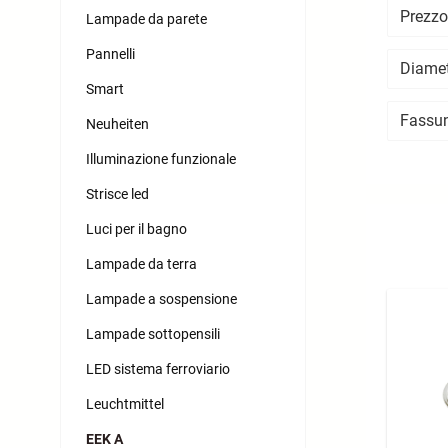
Prezz
Lampade da parete
Pannelli
Diamet
Smart
Fassu
Neuheiten
Illuminazione funzionale
Strisce led
Luci per il bagno
Lampade da terra
Lampade a sospensione
Lampade sottopensili
LED sistema ferroviario
Leuchtmittel
EEK A