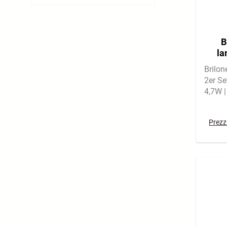
B
la
Brilon
2er Se
4,7W 
Licht 
Prezzi