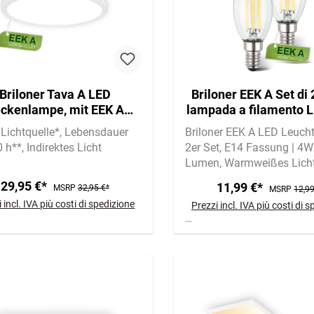
Briloner Tava A LED
Briloner EEK A Set di 
ckenlampe, mit EEK A
lampada a filamento L
tquelle*, Backlight, Weiß
luce bianca calda, c
Lichtquelle*
Lebensdauer
Briloner EEK A LED Leucht
0 h**
Indirektes Licht
2er Set
E14 Fassung | 4W 
Lumen
Warmweißes Licht
3000 Kelvin
29,95 €*
11,99 €*
MSRP
32,95 €*
MSRP
12,99
 incl. IVA più costi di spedizione
Prezzi incl. IVA più costi di 