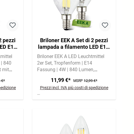
2 pezzi
Briloner EEK A Set di 2 pezzi
ED E14,
lampada a filamento LED E14,
andela
luce bianca calda, gocce
mittel
Briloner EEK A LED Leuchtmittel
| 840
2er Set
Tropfenform | E14
 mit
Fassung | 4W | 840 Lumen
Warmweißes Licht mit 3000 Kelvin
11,99 €*
 €*
MSRP
12,99 €*
spedizione
Prezzi incl. IVA più costi di spedizione
A
A
G