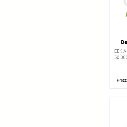
De
Lich
EEK A 
50.00
Prezzi