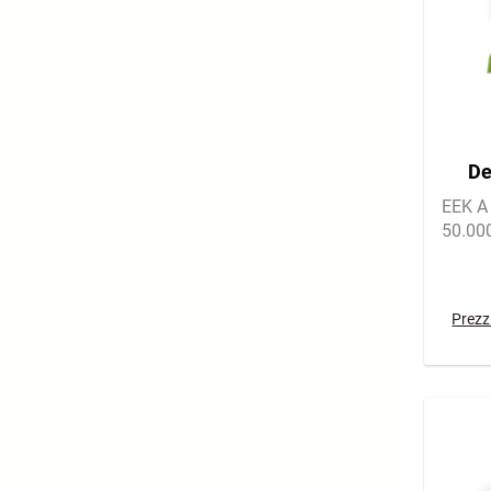
De
Lich
EEK A 
50.00
Prezzi