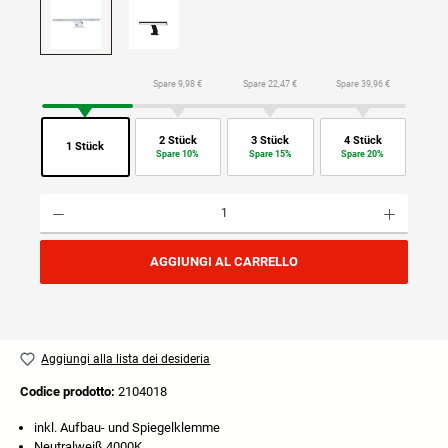
Spare 9,98 €
Spare 22,47 €
Spare 39,96 €
2 Stück
3 Stück
4 Stück
1 Stück
Spare 10%
Spare 15%
Spare 20%
Quantità del prodotto: inserisci la quantità desiderata o usa i pulsanti per aumentare o diminuire
AGGIUNGI AL CARRELLO
Aggiungi alla lista dei desideria
Codice prodotto:
2104018
inkl. Aufbau- und Spiegelklemme
Neutralweiß 4000K