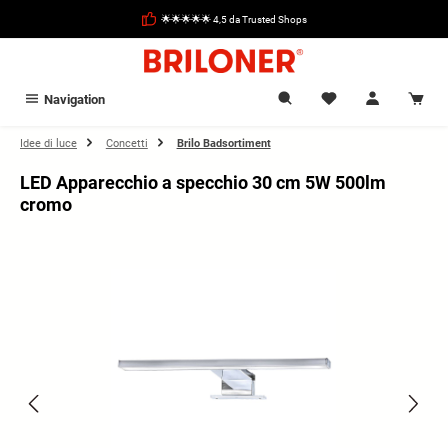
nuto principale
🌟🌟🌟🌟🌟 4,5 da Trusted Shops
Navigation
Idee di luce
Concetti
Brilo Badsortiment
LED Apparecchio a specchio 30 cm 5W 500lm
cromo
Salta la galleria di immagini