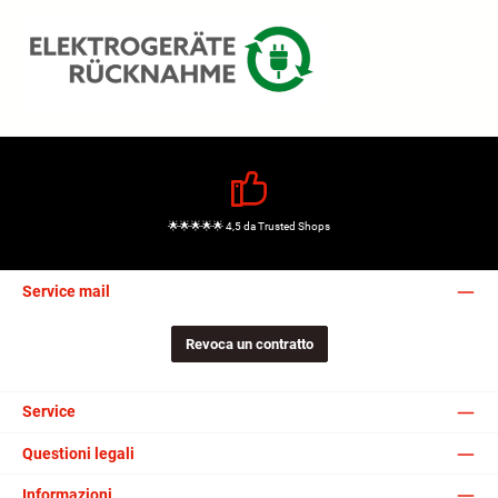
🌟🌟🌟🌟🌟 4,5 da Trusted Shops
Service mail
Revoca un contratto
Service
Questioni legali
Informazioni