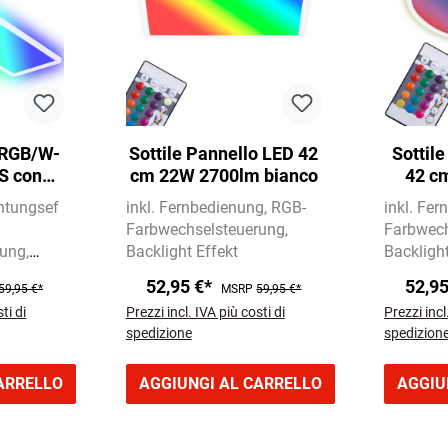
 RGB/W-
Sottile Pannello LED 42
Sottil
S con
cm 22W 2700lm bianco
42 c
one, 42
htungsef
inkl. Fernbedienung
RGB-
inkl. Fe
3000 LM,
Farbwechselsteuerung
Farbwech
rung
Backlight Effekt
Backlight
52,95 €*
52,9
59,95 €*
MSRP
59,95 €*
ti di
Prezzi incl. IVA più costi di
Prezzi incl
spedizione
spedizion
ARRELLO
AGGIUNGI AL CARRELLO
AGGIU