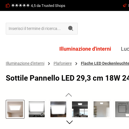
🌟🌟🌟🌟🌟 4,5 da Trusted Shops
ricerca
Passa alla navigazione principale
Illuminazione d'interni
Luc
Illuminazione d'interni
Plafoniere
Flache LED Deckenleucht
Sottile Pannello LED 29,3 cm 18W 
Salta la galleria di immagini