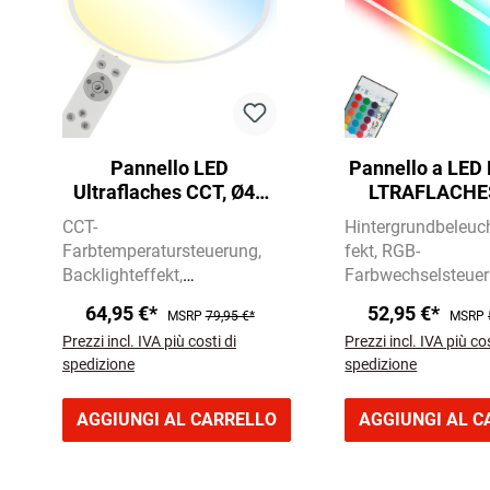
Pannello LED
Pannello a LED
Ultraflaches CCT, Ø48
LTRAFLACHE
cm, LED, 31 W, 3500 LM,
retroilluminazi
CCT-
Hintergrundbeleuc
bianco
cm, LED, 22 W, 
Farbtemperatursteuerung
fekt
RGB-
bianco
Backlighteffekt
Farbwechselsteue
Ultraflaches Design
Dimmbar
64,95 €*
52,95 €*
MSRP
79,95 €*
MSRP
Prezzi incl. IVA più costi di
Prezzi incl. IVA più cos
spedizione
spedizione
AGGIUNGI AL CARRELLO
AGGIUNGI AL C