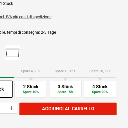
1 Stück
ncl. IVA più costi di spedizione
ile, tempi di consegna: 2-3 Tage
Spare 4,58 €
Spare 10,32 €
Spare 18,36 €
2 Stück
3 Stück
4 Stück
ck
Spare 10%
Spare 15%
Spare 20%
prodotto: inserisci la quantità desiderata o usa i pulsanti per aumentare o diminuire
AGGIUNGI AL CARRELLO