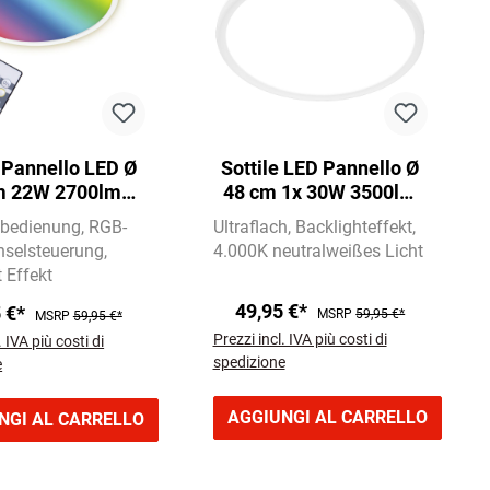
e Pannello LED Ø
Sottile LED Pannello Ø
m 22W 2700lm
48 cm 1x 30W 3500lm
bianco
bianco
rnbedienung
RGB-
Ultraflach
Backlighteffekt
selsteuerung
4.000K neutralweißes Licht
 Effekt
49,95 €*
5 €*
MSRP
59,95 €*
MSRP
59,95 €*
Prezzi incl. IVA più costi di
. IVA più costi di
spedizione
e
AGGIUNGI AL CARRELLO
NGI AL CARRELLO