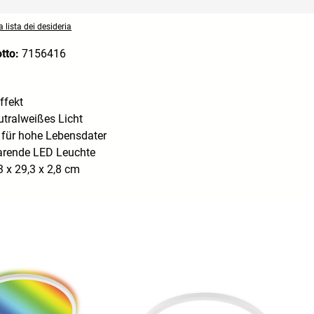
 lista dei desideria
otto:
7156416
ffekt
tralweißes Licht
 für hohe Lebensdater
arende LED Leuchte
 x 29,3 x 2,8 cm