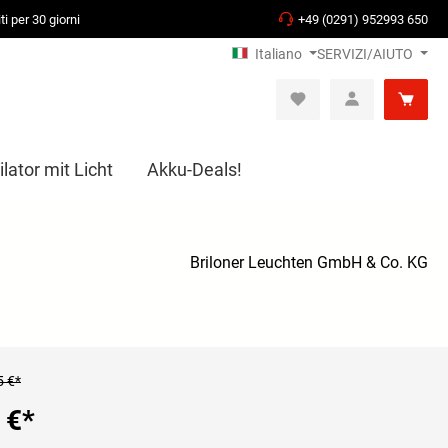
ti per 30 giorni
+49 (0291) 952993 650
Italiano
SERVIZI/AIUTO
lator mit Licht
Akku-Deals!
Briloner Leuchten GmbH & Co. KG
5 €*
 €
*