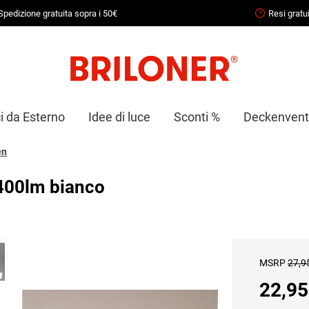
Spedizione gratuita sopra i 50€
Resi gratui
i da Esterno
Idee di luce
Sconti %
Deckenventi
en
2400lm bianco
MSRP
27,9
22,95