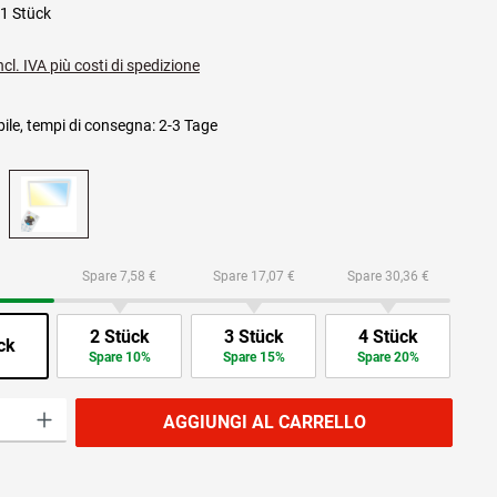
1 Stück
ncl. IVA più costi di spedizione
ile, tempi di consegna: 2-3 Tage
Spare 7,58 €
Spare 17,07 €
Spare 30,36 €
2 Stück
3 Stück
4 Stück
ck
Spare 10%
Spare 15%
Spare 20%
prodotto: inserisci la quantità desiderata o usa i pulsanti per aumentare o diminuire
AGGIUNGI AL CARRELLO