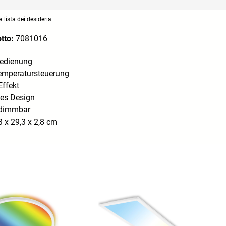
 lista dei desideria
otto:
7081016
bedienung
emperatursteuerung
Effekt
hes Design
 dimmbar
 x 29,3 x 2,8 cm