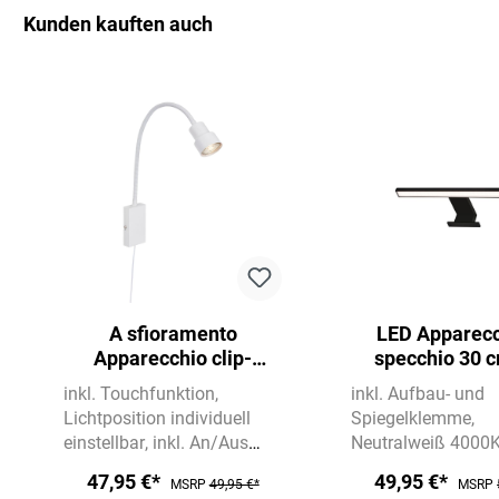
Kunden kauften auch
Salta la galleria dei prodotti
A sfioramento
LED Apparecc
Apparecchio clip-
specchio 30 
on/plug-in 69 cm 1x
500lm ne
inkl. Touchfunktion
inkl. Aufbau- und
GU10 5W 400lm bianco
Lichtposition individuell
Spiegelklemme
einstellbar
inkl. An/Aus
Neutralweiß 4000
Schalter
500 lm
47,95 €*
49,95 €*
MSRP
49,95 €*
MSRP