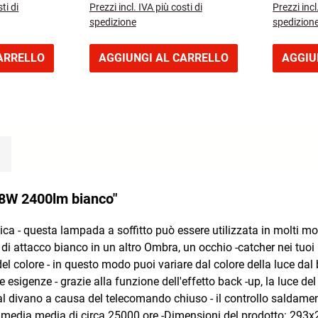
ti di
Prezzi incl. IVA più costi di
Prezzi incl
für ange
spedizione
spedizion
ARRELLO
AGGIUNGI AL CARRELLO
AGGIU
 18W 2400lm bianco"
astica - questa lampada a soffitto può essere utilizzata in mol
di attacco bianco in un altro Ombra, un occhio -catcher nei tuoi l
del colore - in questo modo puoi variare dal colore della luce da
e esigenze - grazie alla funzione dell'effetto back -up, la luce d
al divano a causa del telecomando chiuso - il controllo saldamen
a media media di circa 25000 ore -Dimensioni del prodotto: 2