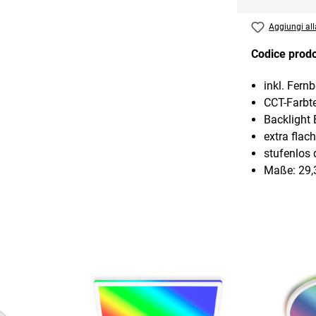
Aggiungi alla
Codice prod
inkl. Fern
CCT-Farbt
Backlight 
extra flac
stufenlos
Maße: 29,3