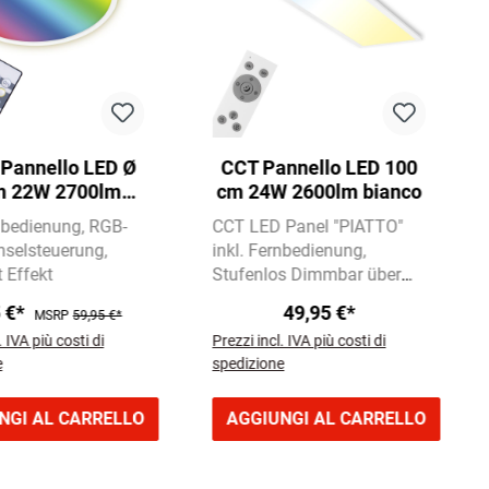
e Pannello LED Ø
CCT Pannello LED 100
m 22W 2700lm
cm 24W 2600lm bianco
bianco
rnbedienung
RGB-
CCT LED Panel "PIATTO"
selsteuerung
inkl. Fernbedienung
 Effekt
Stufenlos Dimmbar über
Fernbedienung
CCT-
5 €*
49,95 €*
MSRP
59,95 €*
Farbtemperatursteuerung
. IVA più costi di
Prezzi incl. IVA più costi di
3.000-6.500 Kelvin
e
spedizione
NGI AL CARRELLO
AGGIUNGI AL CARRELLO