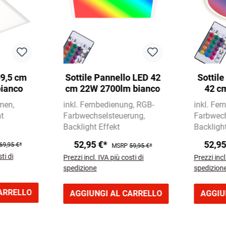
59,5 cm
Sottile Pannello LED 42
Sottil
ianco
cm 22W 2700lm bianco
42 c
men
inkl. Fernbedienung
RGB-
inkl. Fe
t
Farbwechselsteuerung
Farbwech
Backlight Effekt
Backlight
52,95 €*
52,9
69,95 €*
MSRP
59,95 €*
ti di
Prezzi incl. IVA più costi di
Prezzi incl
spedizione
spedizion
ARRELLO
AGGIUNGI AL CARRELLO
AGGIU