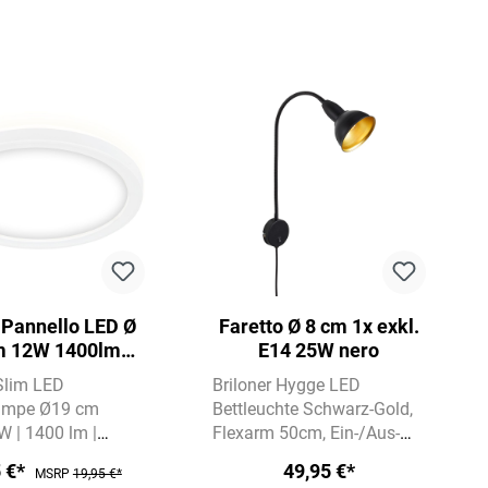
e Pannello LED Ø
Faretto Ø 8 cm 1x exkl.
m 12W 1400lm
E14 25W nero
bianco
 Slim LED
Briloner Hygge LED
ampe Ø19 cm
Bettleuchte Schwarz-Gold
W | 1400 lm |
Flexarm 50cm, Ein-/Aus-
utralweiß
Schalter, E14, ohne
5 €*
49,95 €*
MSRP
19,95 €*
r Backlight-Effekt
Leuchtmittel
Für