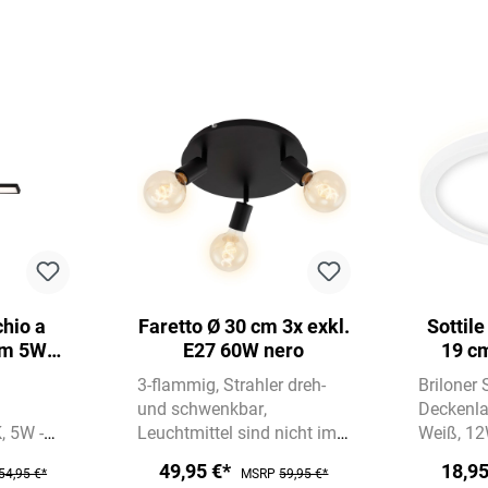
hio a
Faretto Ø 30 cm 3x exkl.
Sottil
cm 5W
E27 60W nero
19 c
ro
3-flammig
Strahler dreh-
Briloner
und schwenkbar
Deckenl
K
5W -
Leuchtmittel sind nicht im
Weiß
12
Lieferumfang enthalten
4000K Ne
49,95 €*
18,9
54,95 €*
MSRP
59,95 €*
Indirekte