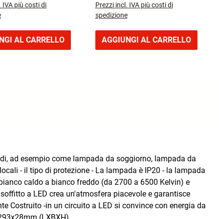
. IVA più costi di
Prezzi incl. IVA più costi di
nehmes Raumlicht
Schlafzimmer &
e
spedizione
Lesebereich, Schutzart IP20
NGI AL CARRELLO
AGGIUNGI AL CARRELLO
ti modi, ad esempio come lampada da soggiorno, lampada da
ocali - il tipo di protezione - La lampada è IP20 - la lampada
l bianco caldo a bianco freddo (da 2700 a 6500 Kelvin) e
el soffitto a LED crea un'atmosfera piacevole e garantisce
te Costruito -in un circuito a LED si convince con energia da
93x293x28mm (LXBXH)