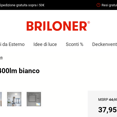
Spedizione gratuita sopra i 50€
Resi gratui
i da Esterno
Idee di luce
Sconti %
Deckenventi
en
2400lm bianco
MSRP
44,9
37,95