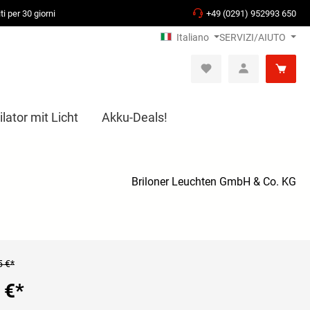
ti per 30 giorni
+49 (0291) 952993 650
Italiano
SERVIZI/AIUTO
lator mit Licht
Akku-Deals!
Briloner Leuchten GmbH & Co. KG
5 €*
 €
*