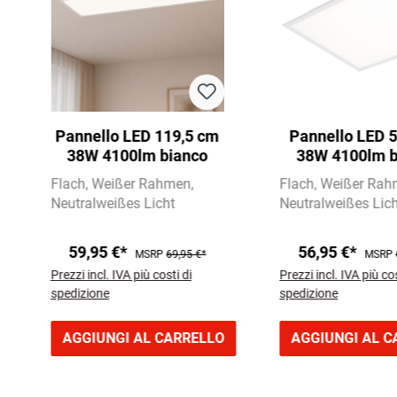
Pannello LED 119,5 cm
Pannello LED 
38W 4100lm bianco
38W 4100lm b
Flach
Weißer Rahmen
Flach
Weißer Rah
Neutralweißes Licht
Neutralweißes Lich
59,95 €*
56,95 €*
MSRP
69,95 €*
MSRP
Prezzi incl. IVA più costi di
Prezzi incl. IVA più cos
spedizione
spedizione
AGGIUNGI AL CARRELLO
AGGIUNGI AL C