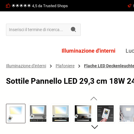
🌟🌟🌟🌟🌟 4,5 da Trusted Shops
ricerca
Passa alla navigazione principale
Illuminazione d'interni
Luc
Illuminazione d'interni
Plafoniere
Flache LED Deckenleucht
Sottile Pannello LED 29,3 cm 18W 
Salta la galleria di immagini