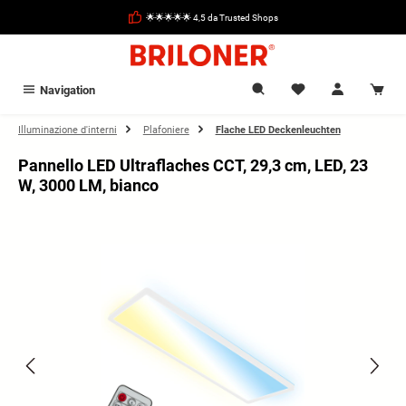
nuto principale
🌟🌟🌟🌟🌟 4,5 da Trusted Shops
Navigation
Illuminazione d'interni
Plafoniere
Flache LED Deckenleuchten
Pannello LED Ultraflaches CCT, 29,3 cm, LED, 23
W, 3000 LM, bianco
Salta la galleria di immagini