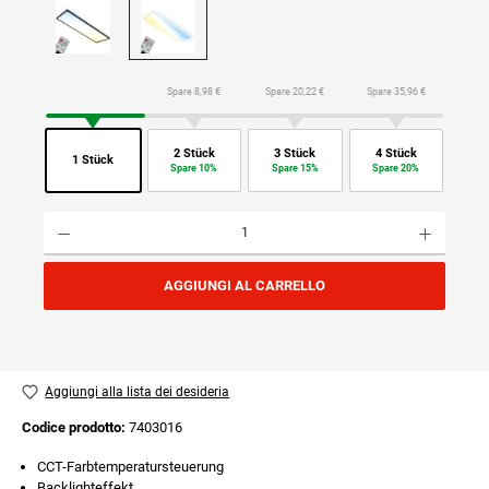
Spare 8,98 €
Spare 20,22 €
Spare 35,96 €
2 Stück
3 Stück
4 Stück
1 Stück
Spare 10%
Spare 15%
Spare 20%
Quantità del prodotto: inserisci la quantità desiderata o usa i pulsanti per aumentare o diminuire
AGGIUNGI AL CARRELLO
Aggiungi alla lista dei desideria
Codice prodotto:
7403016
CCT-Farbtemperatursteuerung
Backlighteffekt