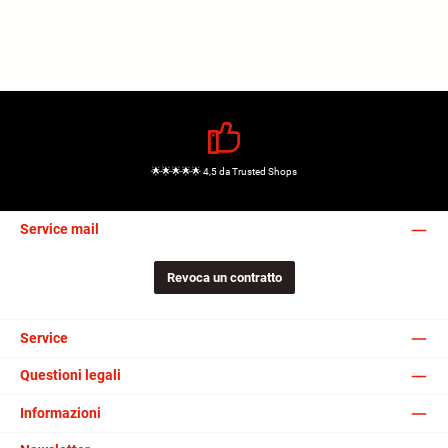
🌟🌟🌟🌟🌟 4,5 da Trusted Shops
Service mail
Revoca un contratto
Service
Questioni legali
Informazioni