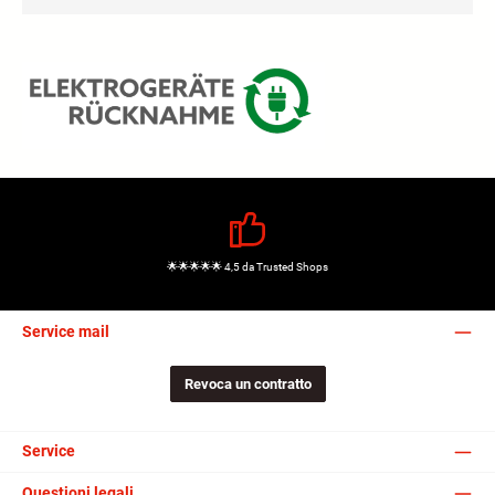
🌟🌟🌟🌟🌟 4,5 da Trusted Shops
Service mail
Revoca un contratto
Service
Questioni legali