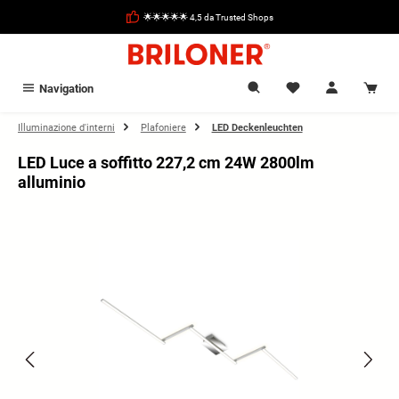
nuto principale
🌟🌟🌟🌟🌟 4,5 da Trusted Shops
Navigation
Illuminazione d'interni
Plafoniere
LED Deckenleuchten
LED Luce a soffitto 227,2 cm 24W 2800lm
alluminio
Salta la galleria di immagini