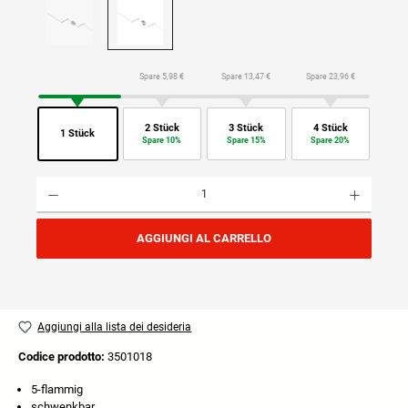
Spare 5,98 €
Spare 13,47 €
Spare 23,96 €
2 Stück
3 Stück
4 Stück
1 Stück
Spare 10%
Spare 15%
Spare 20%
Quantità del prodotto: inserisci la quantità desiderata o usa i pulsanti per aumentare o diminuire
AGGIUNGI AL CARRELLO
Aggiungi alla lista dei desideria
Codice prodotto:
3501018
5-flammig
schwenkbar