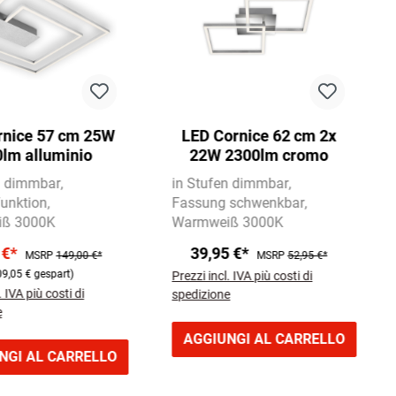
rnice 57 cm 25W
LED Cornice 62 cm 2x
lm alluminio
22W 2300lm cromo
n dimmbar
in Stufen dimmbar
unktion
Fassung schwenkbar
ß 3000K
Warmweiß 3000K
 €*
39,95 €*
MSRP
149,00 €*
MSRP
52,95 €*
09,05 € gespart)
Prezzi incl. IVA più costi di
. IVA più costi di
spedizione
e
AGGIUNGI AL CARRELLO
NGI AL CARRELLO