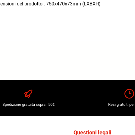
dimensioni del prodotto : 750x470x73mm (LXBXH)
Spedizione gratuita sopra i 50€
Resi gratuiti per
Questioni legali