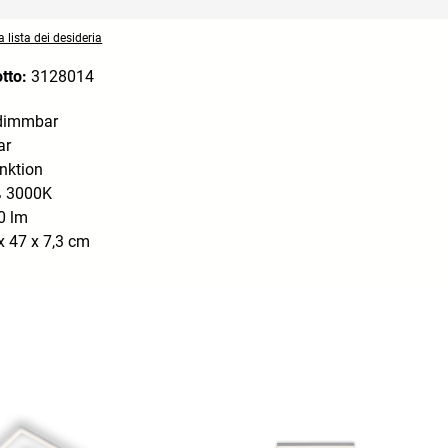
 lista dei desideria
otto:
3128014
 dimmbar
ar
nktion
 3000K
0 lm
x 47 x 7,3 cm