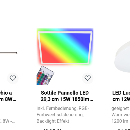
hio a
Sottile Pannello LED
LED Luc
cm 8W
29,3 cm 15W 1850lm
cm 12W
ro
bianco
inkl. Fernbedienung
RGB-
geeignet
Farbwechselsteuerung
Warmwei
K
8W -
Backlight Effekt
1200 lm