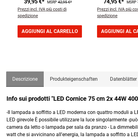
39,95 €*
74,95 €*
MSRP
42,95 €*
MSRP
transparent
Prezzi incl. IVA più costi di
Prezzi incl. IVA più cos
spedizione
spedizione
AGGIUNGI AL CARRELLO
AGGIUNGI AL C
Descrizione
Produkteigenschaften
Datenblätter
Info sui prodotti "LED Cornice 75 cm 2x 44W 40
-Il lampada a soffitto a LED moderna con quattro moduli a LED
LED girevole È possibile utilizzare la luce singolarmente -pu
camera da letto o lampada per sala da pranzo - La dimmebilit
watt che si avvicinano all'energia, la lampada a soffitto a 