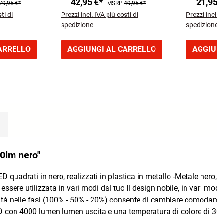
42,95 €*
21,9
79,95 €*
MSRP
49,95 €*
ti di
Prezzi incl. IVA più costi di
Prezzi incl
spedizione
spedizion
ARRELLO
AGGIUNGI AL CARRELLO
AGGIU
00lm nero"
 quadrati in nero, realizzati in plastica in metallo -Metale ner
ò essere utilizzata in vari modi dal tuo Il design nobile, in va
à nelle fasi (100% - 50% - 20%) consente di cambiare comodament
LED con 4000 lumen lumen uscita e una temperatura di colore di 3