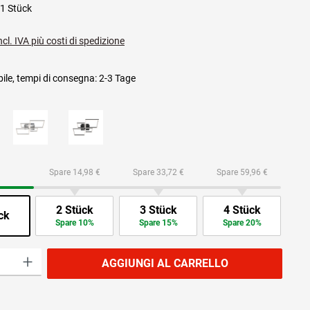
1 Stück
ncl. IVA più costi di spedizione
ile, tempi di consegna: 2-3 Tage
Spare 14,98 €
Spare 33,72 €
Spare 59,96 €
2 Stück
3 Stück
4 Stück
ck
Spare 10%
Spare 15%
Spare 20%
prodotto: inserisci la quantità desiderata o usa i pulsanti per aumentare o diminuire
AGGIUNGI AL CARRELLO