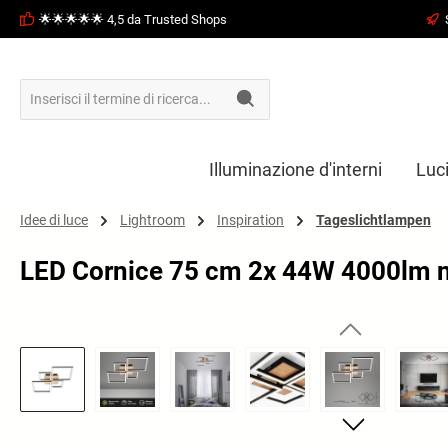
🌟🌟🌟🌟🌟 4,5 da Trusted Shops
ricerca
Passa alla navigazione principale
Illuminazione d'interni
Luc
Idee di luce
Lightroom
Inspiration
Tageslichtlampen
LED Cornice 75 cm 2x 44W 4000lm 
Salta la galleria di immagini