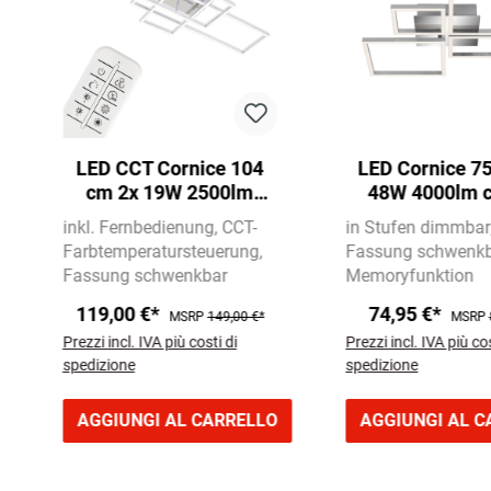
LED CCT Cornice 104
LED Cornice 7
cm 2x 19W 2500lm
48W 4000lm 
cromo
inkl. Fernbedienung
CCT-
in Stufen dimmbar
Farbtemperatursteuerung
Fassung schwenk
Fassung schwenkbar
Memoryfunktion
119,00 €*
74,95 €*
MSRP
149,00 €*
MSRP
Prezzi incl. IVA più costi di
Prezzi incl. IVA più cos
spedizione
spedizione
AGGIUNGI AL CARRELLO
AGGIUNGI AL C