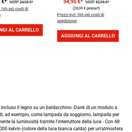
5 €*
54,95 €*
MSRP
24,95 €*
MSRP
82,95 €*
Leuchtmittel
Fassung:
(28,00 € gespart)
. IVA più costi di
GU10 | Warmweißes Licht
Prezzi incl. IVA più costi di
e
(3.000K)
spedizione
NGI AL CARRELLO
AGGIUNGI AL CARRELLO
o, incluso il legno su un baldacchino -Dank di un modulo a
ri modi, ad esempio, come lampada da soggiorno, lampada per
e la luminosità tramite l'interruttore della luce - Con 48
000 kelvin (colore della luce bianca calda) per un'atmosfera