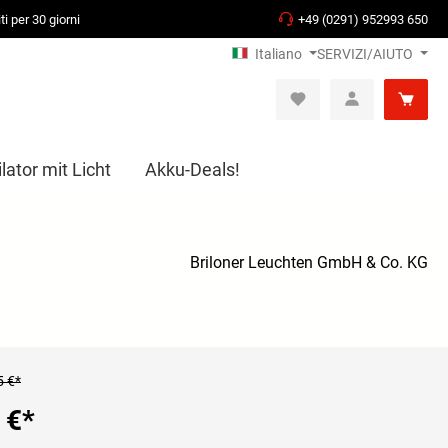
ti per 30 giorni
+49 (0291) 952993 650
Italiano
SERVIZI/AIUTO
ator mit Licht
Akku-Deals!
Briloner Leuchten GmbH & Co. KG
5 €*
 €
*