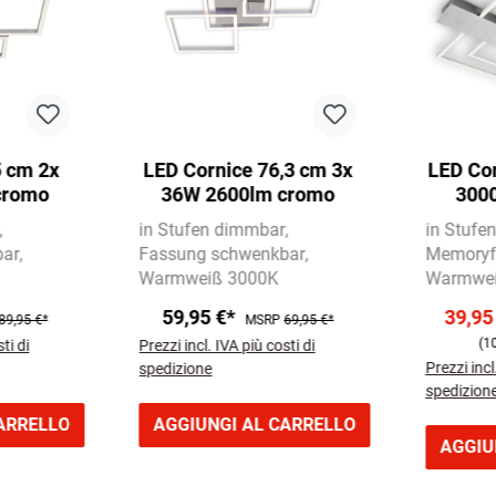
5 cm 2x
LED Cornice 76,3 cm 3x
LED Co
cromo
36W 2600lm cromo
3000
in Stufen dimmbar
in Stufe
bar
Fassung schwenkbar
Memoryf
Warmweiß 3000K
Warmwei
59,95 €*
39,95
89,95 €*
MSRP
69,95 €*
(1
ti di
Prezzi incl. IVA più costi di
Prezzi incl
spedizione
spedizion
ARRELLO
AGGIUNGI AL CARRELLO
AGGIU