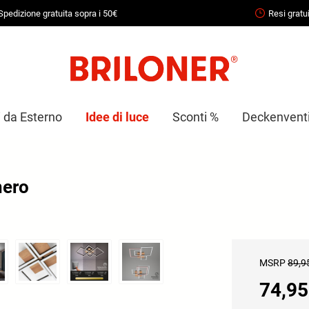
Spedizione gratuita sopra i 50€
Resi gratui
i da Esterno
Idee di luce
Sconti %
Deckenventil
nero
MSRP
89,9
74,95