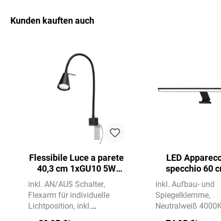
Kunden kauften auch
Salta la galleria dei prodotti
Flessibile Luce a parete
LED Apparecc
40,3 cm 1xGU10 5W
specchio 60 
400lm nero
780lm ne
inkl. AN/AUS Schalter
inkl. Aufbau- und
Flexarm für individuelle
Spiegelklemme
Lichtposition
inkl.
Neutralweiß 4000
Zuleitung 180 cm
780 lm