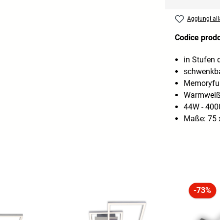
Aggiungi alla
Codice prod
in Stufen
schwenkb
Memoryfu
Warmweiß
44W - 400
Maße: 75 
-73%