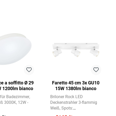
e a soffitto Ø 29
Faretto 45 cm 3x GU10
 1200lm bianco
15W 1380lm bianco
 für Badezimmer
Briloner Rock LED
ß 3000K
12W -
Deckenstrahler 3-flammig
Weiß
Spots:
dreh-/schwenkbar, inkl. 3