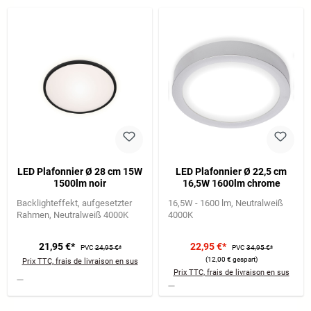
LED Plafonnier Ø 28 cm 15W
LED Plafonnier Ø 22,5 cm
1500lm noir
16,5W 1600lm chrome
Backlighteffekt
aufgesetzter
16,5W - 1600 lm
Neutralweiß
Rahmen
Neutralweiß 4000K
4000K
21,95 €*
22,95 €*
PVC
24,95 €*
PVC
34,95 €*
(12,00 € gespart)
Prix TTC, frais de livraison en sus
Prix TTC, frais de livraison en sus