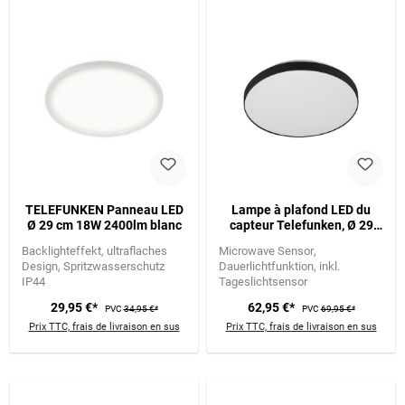
TELEFUNKEN Panneau LED
Lampe à plafond LED du
Ø 29 cm 18W 2400lm blanc
capteur Telefunken, Ø 29
cm, 16 W, blanc-noir
Backlighteffekt
ultraflaches
Microwave Sensor
Design
Spritzwasserschutz
Dauerlichtfunktion
inkl.
IP44
Tageslichtsensor
29,95 €*
62,95 €*
PVC
34,95 €*
PVC
69,95 €*
Prix TTC, frais de livraison en sus
Prix TTC, frais de livraison en sus