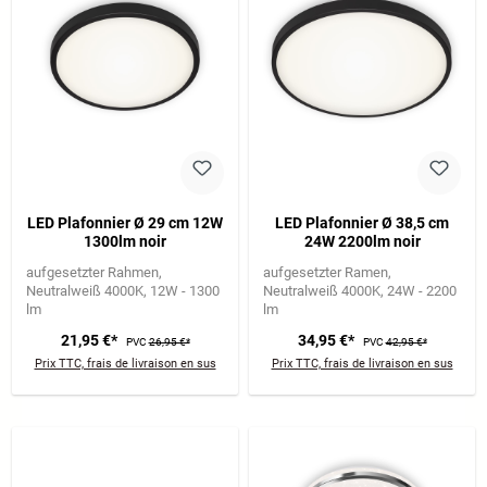
LED Plafonnier Ø 29 cm 12W
LED Plafonnier Ø 38,5 cm
1300lm noir
24W 2200lm noir
aufgesetzter Rahmen
aufgesetzter Ramen
Neutralweiß 4000K
12W - 1300
Neutralweiß 4000K
24W - 2200
lm
lm
21,95 €*
34,95 €*
PVC
26,95 €*
PVC
42,95 €*
Prix TTC, frais de livraison en sus
Prix TTC, frais de livraison en sus