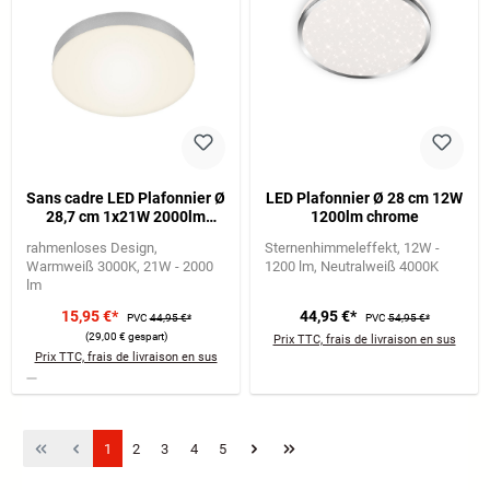
Sans cadre LED Plafonnier Ø
LED Plafonnier Ø 28 cm 12W
28,7 cm 1x21W 2000lm
1200lm chrome
argent
rahmenloses Design
Sternenhimmeleffekt
12W -
Warmweiß 3000K
21W - 2000
1200 lm
Neutralweiß 4000K
lm
15,95 €*
44,95 €*
PVC
44,95 €*
PVC
54,95 €*
(29,00 € gespart)
Prix TTC, frais de livraison en sus
Prix TTC, frais de livraison en sus
Page
Page
Page
Page
Page
1
2
3
4
5