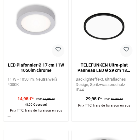
LED Plafonnier Ø 17 cm 11W
TELEFUNKEN Ultra-plat
1050lm chrome
Panneau LED Ø 29 cm 18W
2400lm noir
11 W - 1050 lm
Neutralweiß
Backlighteffekt
ultraflaches
4000K
Design
Spritzwasserschutz
IP44
14,95 €*
29,95 €*
PVC
22,95 €*
PVC
34,95 €*
(8,00 € gespart)
Prix TTC, frais de livraison en sus
Prix TTC, frais de livraison en sus