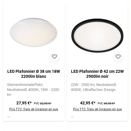
LED Plafonnier Ø 38 cm 18W
LED Plafonnier Ø 42 cm 22W
2200lm blanc
2900lm noir
Sternenhimmeleffekt
22W - 2900 lm
Neutralweiß
Neutralweiß 4000K
18W - 2200
4000K
Ultraflaches Design
lm
27,95 €*
42,95 €*
PVC
32,95 €*
PVC
49,95 €*
Prix TTC, frais de livraison en sus
Prix TTC, frais de livraison en sus