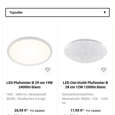
▾
Topseller
LED Plafonnier Ø 29 cm 19W
LED Ciel étoilé Plafonnier Ø
2400lm blanc
28 cm 12W 1200lm blanc
19W - 2400 lm
Neutralweiß
Sternenhimmeleffekt
4000K
Ultraflaches Design
Neutralweiß 4000K
12W - 1200
lm
26,95 €*
17,95 €*
PVC
32,95 €*
PVC
19,95 €*