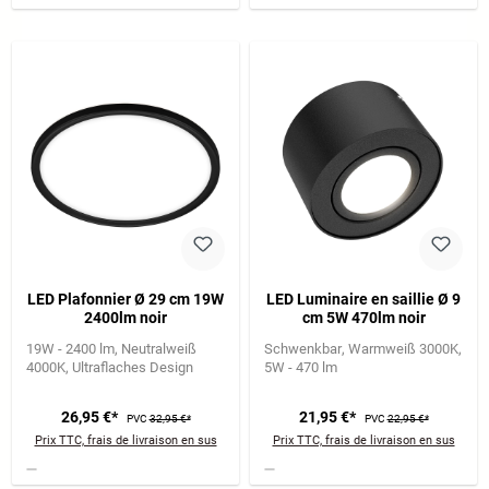
LED Plafonnier Ø 29 cm 19W
LED Luminaire en saillie Ø 9
2400lm noir
cm 5W 470lm noir
19W - 2400 lm
Neutralweiß
Schwenkbar
Warmweiß 3000K
4000K
Ultraflaches Design
5W - 470 lm
26,95 €*
21,95 €*
PVC
32,95 €*
PVC
22,95 €*
Prix TTC, frais de livraison en sus
Prix TTC, frais de livraison en sus