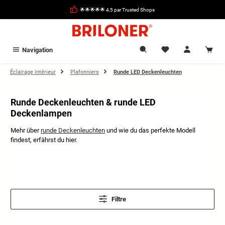
tenu principal
🌟🌟🌟🌟🌟 4,5 par Trusted Shops
Navigation
Éclairage intérieur
Plafonniers
Runde LED Deckenleuchten
Runde Deckenleuchten & runde LED
Deckenlampen
Mehr über
runde Deckenleuchten
und wie du das perfekte Modell
findest, erfährst du hier.
Filtre