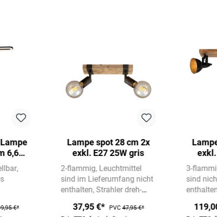
 Lampe
Lampe spot 28 cm 2x
Lampe
cm 6,6W
exkl. E27 25W gris
exkl
ir
llbar
2-flammig
Leuchtmittel
3-flamm
os
sind im Lieferumfang nicht
sind nic
enthalten
Strahler dreh-
enthalte
und schwenkbar
und sch
37,95 €*
119,0
9,95 €*
PVC
47,95 €*