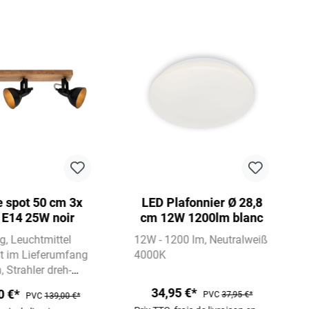
 spot 50 cm 3x
LED Plafonnier Ø 28,8
. E14 25W noir
cm 12W 1200lm blanc
ig
Leuchtmittel
12W - 1200 lm
Neutralweiß
ht im Lieferumfang
4000K
n
Strahler dreh-
wenkbar
34,95 €*
0 €*
PVC
37,95 €*
PVC
139,00 €*