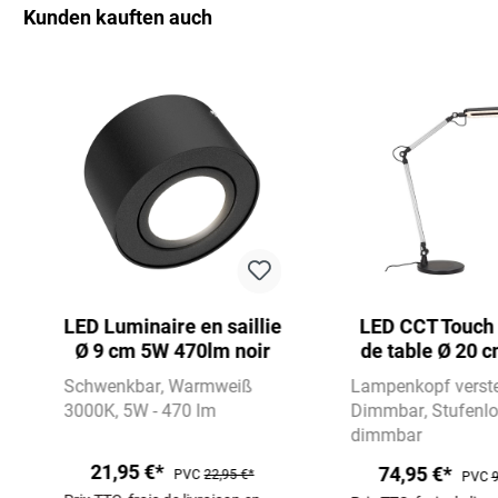
Kunden kauften auch
Ignorer la galerie de produits
LED Luminaire en saillie
LED CCT Touch
Ø 9 cm 5W 470lm noir
de table Ø 20 
700lm no
Schwenkbar
Warmweiß
Lampenkopf verste
3000K
5W - 470 lm
Dimmbar
Stufenl
dimmbar
21,95 €*
74,95 €*
PVC
22,95 €*
PVC
9