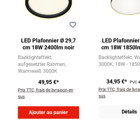
LED Plafonnier Ø 29,7
LED Plafonnier
cm 18W 2400lm noir
cm 18W 1850lm
Backlighteffekt
Backlighteffekt
W
aufgesetzter Rahmen
3000K
18W - 1850
Warmweiß 3000K
34,95 €*
49,95 €*
PVC
4
Prix TTC, frais de livr
Prix TTC, frais de livraison en
sus
sus
Détails
Ajouter au panier