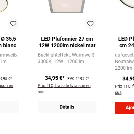
 Ø 35,5
LED Plafonnier 27 cm
LED Pl
 blanc
12W 1200lm nickel mat
cm 24
armweiß
Backlighteffekt
Warmweiß
aufgeset
 lm
3000K
12W - 1200 lm
Neutralw
2200 lm
34,95 €*
34,9
9,95 €*
PVC
44,95 €*
aison en
Prix TTC, frais de livraison en
Prix TTC, f
sus
sus
Détails
Ajo