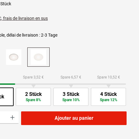
 Stück
, frais de livraison en sus
le, délai de livraison : 2-3 Tage
Spare 3,52 €
Spare 6,57 €
Spare 10,52 €
2 Stück
3 Stück
4 Stück
ck
Spare 8%
Spare 10%
Spare 12%
roduit : Entrez la quantité souhaitée ou utilisez les boutons pour augmenter ou dimi
Ajouter au panier