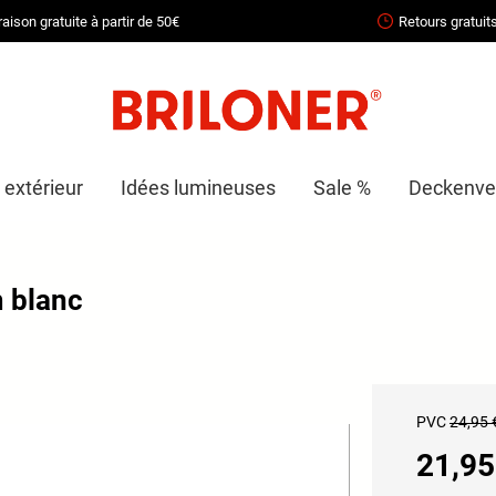
raison gratuite à partir de 50€
Retours gratuit
 extérieur
Idées lumineuses
Sale %
Deckenven
 blanc
PVC
24,95 
21,95