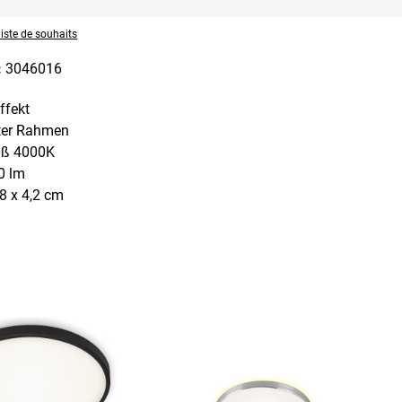
liste de souhaits
:
3046016
ffekt
ter Rahmen
iß 4000K
0 lm
8 x 4,2 cm