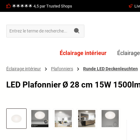
🌟🌟🌟🌟🌟 4,5 par Trusted Shops
Liv
recherche
Passer à la navigation principale
Éclairage intérieur
Éclairage
Éclairage intérieur
Plafonniers
Runde LED Deckenleuchten
LED Plafonnier Ø 28 cm 15W 1500lm
Ignorer la galerie d'images