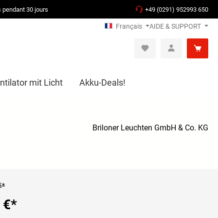
s pendant 30 jours
+49 (0291) 952993 650
Français
AIDE & SUPPORT
tilator mit Licht
Akku-Deals!
Briloner Leuchten GmbH & Co. KG
€*
 €
*