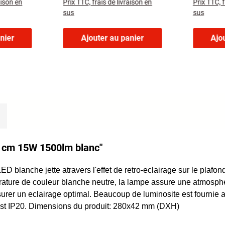
aison en
Prix TTC, frais de livraison en
Prix TTC, f
sus
sus
nier
Ajouter au panier
Ajo
28 cm 15W 1500lm blanc"
ED blanche jette atravers l'effet de retro-eclairage sur le plaf
erature de couleur blanche neutre, la lampe assure une atmosphe
assurer un eclairage optimal. Beaucoup de luminosite est fourni
 est IP20. Dimensions du produit: 280x42 mm (DXH)