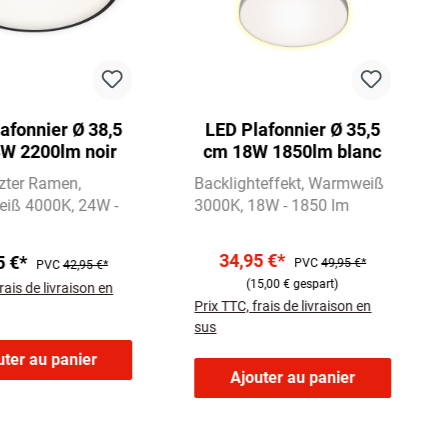
afonnier Ø 38,5
LED Plafonnier Ø 35,5
W 2200lm noir
cm 18W 1850lm blanc
zter Ramen
Backlighteffekt
Warmweiß
eiß 4000K
24W -
3000K
18W - 1850 lm
34,95 €*
5 €*
PVC
49,95 €*
PVC
42,95 €*
(15,00 € gespart)
rais de livraison en
Prix TTC, frais de livraison en
sus
uter au panier
Ajouter au panier