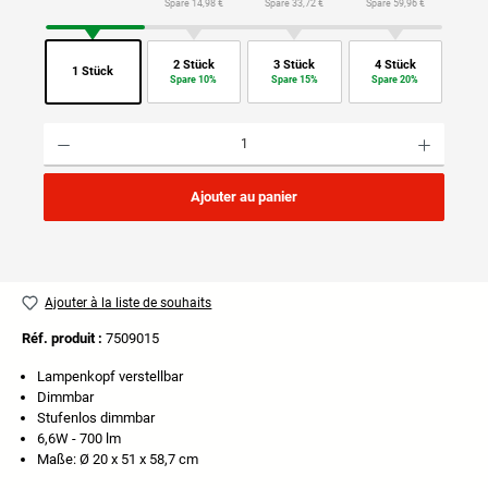
Spare 14,98 €
Spare 33,72 €
Spare 59,96 €
2 Stück
3 Stück
4 Stück
1 Stück
Spare 10%
Spare 15%
Spare 20%
Quantité de produit : Entrez la quantité souhaitée ou utilisez les boutons pour augmenter ou di
Ajouter au panier
Ajouter à la liste de souhaits
Réf. produit :
7509015
Lampenkopf verstellbar
Dimmbar
Stufenlos dimmbar
6,6W - 700 lm
Maße: Ø 20 x 51 x 58,7 cm