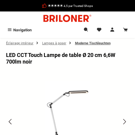
tenu principal
🌟🌟🌟🌟🌟 4,5 par Trusted Shops
Navigation
Éclairage intérieur
Lampes à poser
Moderne Tischleuchten
LED CCT Touch Lampe de table Ø 20 cm 6,6W
700lm noir
Ignorer la galerie d'images