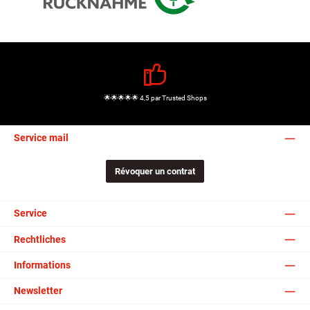
🌟🌟🌟🌟🌟 4,5 par Trusted Shops
Service mail
Révoquer un contrat
Service
Rechtliches
Informations
Newsletter