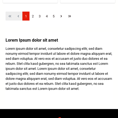
Page
Page
Page
Page
Page
1
2
3
4
5
Lorem Ipsum dolor sit amet
Lorem ipsum dolor sit amet, consetetur sadipscing elitr, sed diam
nonumy eirmod tempor invidunt ut labore et dolore magna aliquyam erat,
sed diam voluptua. At vero eos et accusam et justo duo dolores et ea
rebum. Stet clita kasd gubergren, no sea takimata sanctus est Lorem
ipsum dolor sit amet. Lorem ipsum dolor sit amet, consetetur
sadipscing elitr, sed diam nonumy eirmod tempor invidunt ut labore et
dolore magna aliquyam erat, sed diam voluptua. At vero eos et accusam
et justo duo dolores et ea rebum. Stet clita kasd gubergren, no sea
takimata sanctus est Lorem ipsum dolor sit amet.