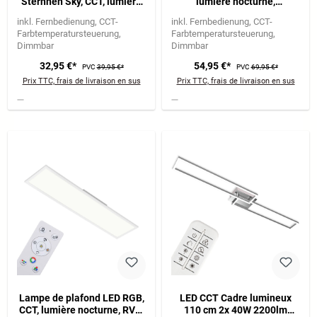
Sternnen Sky, CCT, lumière
lumière nocturne,
nocturne, télécommande,
télécommande, dimmable
inkl. Fernbedienung
CCT-
inkl. Fernbedienung
CCT-
dimmable, blanc
Farbtemperatursteuerung
Farbtemperatursteuerung
Dimmbar
Dimmbar
32,95 €*
54,95 €*
PVC
39,95 €*
PVC
69,95 €*
Prix TTC, frais de livraison en sus
Prix TTC, frais de livraison en sus
Lampe de plafond LED RGB,
LED CCT Cadre lumineux
CCT, lumière nocturne, RVB,
110 cm 2x 40W 2200lm