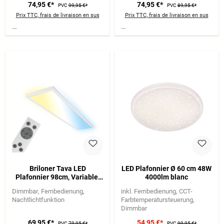
74,95 €*
74,95 €*
PVC
99,95 €*
PVC
89,95 €*
Prix TTC, frais de livraison en sus
Prix TTC, frais de livraison en sus
Briloner Tava LED
LED Plafonnier Ø 60 cm 48W
Plafonnier 98cm, Variable,
4000lm blanc
Télécommande, Blanc
Dimmbar
Fernbedienung
inkl. Fernbedienung
CCT-
Nachtlichtfunktion
Farbtemperatursteuerung
Dimmbar
69,95 €*
54,95 €*
PVC
79,95 €*
PVC
99,95 €*