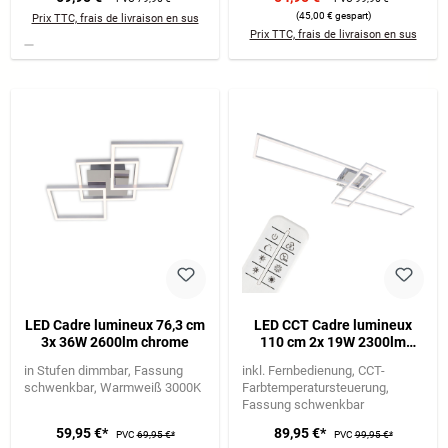
(45,00 € gespart)
Prix TTC, frais de livraison en sus
Prix TTC, frais de livraison en sus
LED Cadre lumineux 76,3 cm
LED CCT Cadre lumineux
3x 36W 2600lm chrome
110 cm 2x 19W 2300lm
chrome
in Stufen dimmbar
Fassung
inkl. Fernbedienung
CCT-
schwenkbar
Warmweiß 3000K
Farbtemperatursteuerung
Fassung schwenkbar
59,95 €*
89,95 €*
PVC
69,95 €*
PVC
99,95 €*