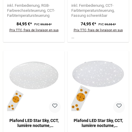
fonction de minuterie,
chrome
inkl. Fernbedienung
RGB-
inkl. Fernbedienung
CCT-
dimmable
Farbwechselsteuerung
CCT-
Farbtemperatursteuerung
Farbtemperatursteuerung
Fassung schwenkbar
84,95 €*
74,95 €*
PVC
99,95 €*
PVC
99,95 €*
Prix TTC, frais de livraison en sus
Prix TTC, frais de livraison en sus
Plafond LED Star Sky, CCT,
Plafond LED Star Sky, CCT,
lumière nocturne,
lumière nocturne,
télécommande, dimmable
télécommande, dimmable