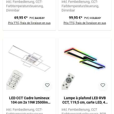
inkl. Fernbedienung
CCT-
inkl. Fernbedienung
CCT-
Farbtemperatursteuerung
Farbtemperatursteuerung
Dimmbar
Dimmbar
69,95 €*
99,95 €*
PVC
84,95 €*
PVC
119,00 €*
Prix TTC, frais de livraison en sus
Prix TTC, frais de livraison en sus
LED CCT Cadre lumineux
Lampe à plafond LED RVB
104 cm 2x 19W 2500lm
CCT, 119,5 cm, carte LED, 45
chrome
W, 4400 lm, noir
inkl. Fernbedienung
CCT-
inkl. Fernbedienung
CCT
Farbtemperatursteuerung
Farbtemperatursteuerung
RGB