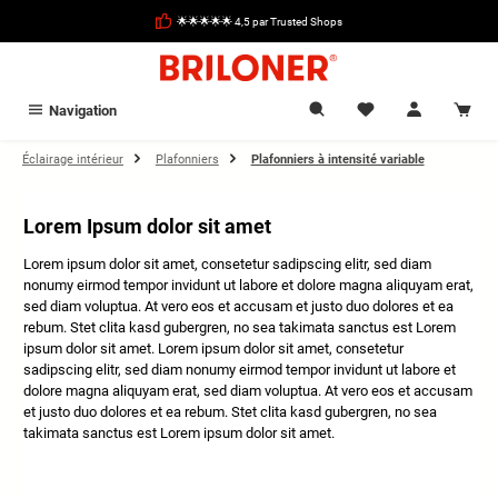
tenu principal
🌟🌟🌟🌟🌟 4,5 par Trusted Shops
Navigation
Éclairage intérieur
Plafonniers
Plafonniers à intensité variable
Lorem Ipsum dolor sit amet
Lorem ipsum dolor sit amet, consetetur sadipscing elitr, sed diam
nonumy eirmod tempor invidunt ut labore et dolore magna aliquyam erat,
sed diam voluptua. At vero eos et accusam et justo duo dolores et ea
rebum. Stet clita kasd gubergren, no sea takimata sanctus est Lorem
ipsum dolor sit amet. Lorem ipsum dolor sit amet, consetetur
sadipscing elitr, sed diam nonumy eirmod tempor invidunt ut labore et
dolore magna aliquyam erat, sed diam voluptua. At vero eos et accusam
et justo duo dolores et ea rebum. Stet clita kasd gubergren, no sea
takimata sanctus est Lorem ipsum dolor sit amet.