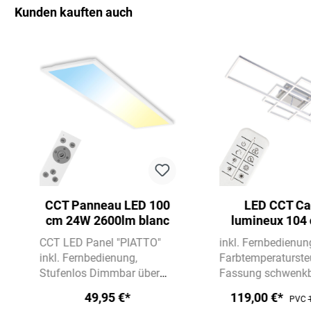
Kunden kauften auch
Ignorer la galerie de produits
CCT Panneau LED 100
LED CCT Ca
cm 24W 2600lm blanc
lumineux 104
19W 2500lm c
CCT LED Panel "PIATTO"
inkl. Fernbedienun
inkl. Fernbedienung
Farbtemperaturste
Stufenlos Dimmbar über
Fassung schwenk
Fernbedienung
CCT-
49,95 €*
119,00 €*
PVC
Farbtemperatursteuerung