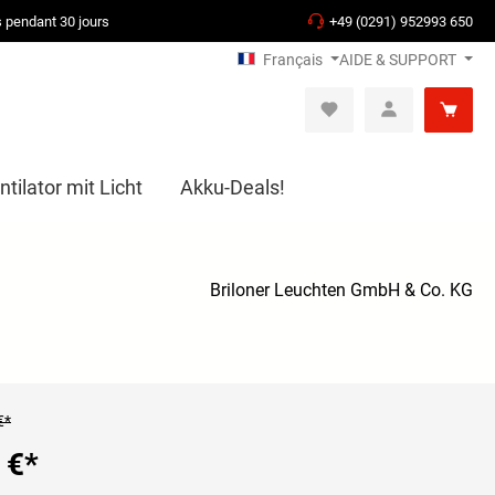
s pendant 30 jours
+49 (0291) 952993 650
Français
AIDE & SUPPORT
tilator mit Licht
Akku-Deals!
Briloner Leuchten GmbH & Co. KG
€*
 €
*