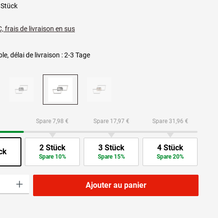
 Stück
, frais de livraison en sus
le, délai de livraison : 2-3 Tage
Spare 7,98 €
Spare 17,97 €
Spare 31,96 €
2 Stück
3 Stück
4 Stück
ck
Spare 10%
Spare 15%
Spare 20%
roduit : Entrez la quantité souhaitée ou utilisez les boutons pour augmenter ou dimi
Ajouter au panier