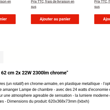
aison en
Prix TTC, frais de livraison en
Prix TTC, f
sus
sus
nier
Ajouter au panier
Ajo
ux 62 cm 2x 22W 2300lm chrome"
n rotatif) en chrome-armatre, en plastique metallique - l'optiq
 amanger Lampe de chambre - avec des 24 watts d'economie d
our une atmosphere agreable de sensation - la lumiere modern
pes - Dimensions du produit: 620x368x73mm (lxbxh)