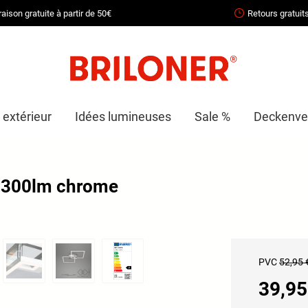
raison gratuite à partir de 50€
Retours gratuit
 extérieur
Idées lumineuses
Sale %
Deckenven
2300lm chrome
PVC
52,95 
39,95