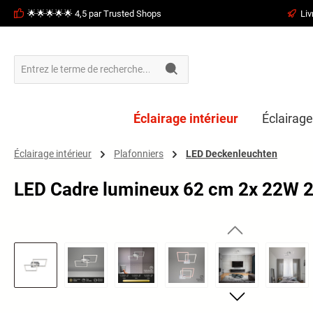
🌟🌟🌟🌟🌟 4,5 par Trusted Shops
Liv
recherche
Passer à la navigation principale
Éclairage intérieur
Éclairage
Éclairage intérieur
Plafonniers
LED Deckenleuchten
LED Cadre lumineux 62 cm 2x 22W 
Ignorer la galerie d'images