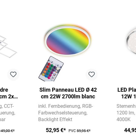
dre
Slim Panneau LED Ø 42
LED Pla
 cm 2x
cm 22W 2700lm blanc
12W 1
hrome
g
CCT-
inkl. Fernbedienung
RGB-
Sternenh
uerung
Farbwechselsteuerung
1200 lm
bar
Backlight Effekt
4000K
52,95 €*
44,9
149,00 €*
PVC
59,95 €*