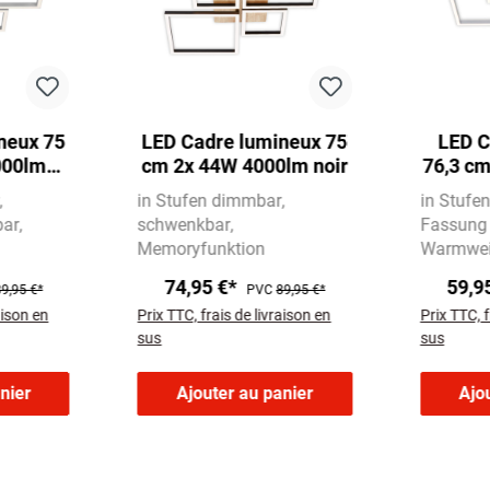
neux 75
LED Cadre lumineux 75
LED C
000lm
cm 2x 44W 4000lm noir
76,3 c
in Stufen dimmbar
in Stufe
bar
schwenkbar
Fassung
Memoryfunktion
Warmwei
74,95 €*
59,9
9,95 €*
PVC
89,95 €*
aison en
Prix TTC, frais de livraison en
Prix TTC, f
sus
sus
nier
Ajouter au panier
Ajo