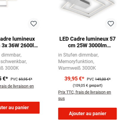
adre lumineux
LED Cadre lumineux 57
m 3x 36W 2600lm
cm 25W 3000lm
chrome
aluminium
n dimmbar
in Stufen dimmbar
 schwenkbar
Memoryfunktion
ß 3000K
Warmweiß 3000K
5 €*
39,95 €*
PVC
69,95 €*
PVC
149,00 €*
(109,05 € gespart)
rais de livraison en
Prix TTC, frais de livraison en
sus
uter au panier
Ajouter au panier