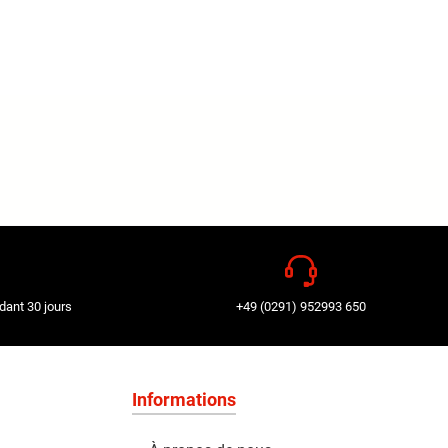
dant 30 jours
+49 (0291) 952993 650
Informations