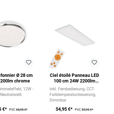
fonnier Ø 28 cm
Ciel étoilé Panneau LED
200lm chrome
100 cm 24W 2200lm
blanc
immeleffekt
12W -
inkl. Fernbedienung
CCT-
Neutralweiß
Farbtemperatursteuerung
Dimmbar
5 €*
54,95 €*
PVC
54,95 €*
PVC
59,95 €*