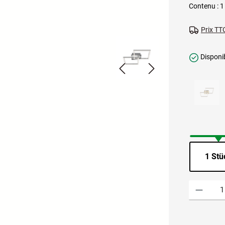
Contenu :
1
Prix TTC
Disponib
1 Stü
Quantité de p