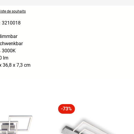
liste de souhaits
:
3210018
 dimmbar
schwenkbar
 3000K
0 lm
 36,8 x 7,3 cm
-73%