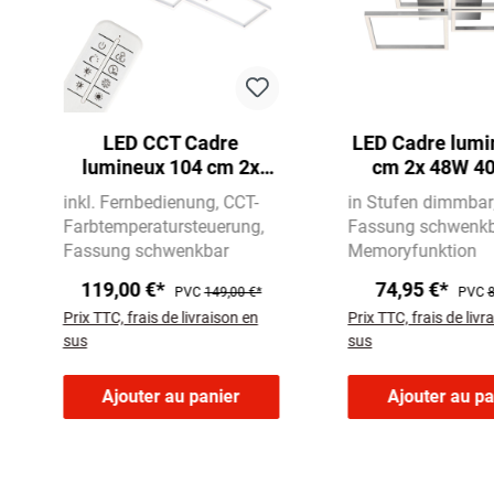
LED CCT Cadre
LED Cadre lumi
lumineux 104 cm 2x
cm 2x 48W 4
19W 2500lm chrome
chrome
inkl. Fernbedienung
CCT-
in Stufen dimmbar
Farbtemperatursteuerung
Fassung schwenk
Fassung schwenkbar
Memoryfunktion
119,00 €*
74,95 €*
PVC
149,00 €*
PVC
8
Prix TTC, frais de livraison en
Prix TTC, frais de livr
sus
sus
Ajouter au panier
Ajouter au pa