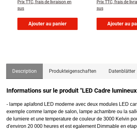
Prix TTC, frais de livraison en
Prix TTC, frais de livr
3.000-6.500 Kelvin
sus
sus
Ajouter au panier
Ajouter au pa
Description
Produkteigenschaften
Datenblätter
Informations sur le produit "LED Cadre lumine
- lampe aplafond LED moderne avec deux modules LED carres (u
exemple comme lampe de salon, lampe achambre ou la salle
de lumiere et une temperature de couleur de 3000 Kelvin p
d'environ 20 000 heures et est egalement Dimmable en eta