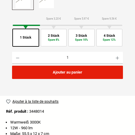
Spare 3,20 €
Spare 5,97 €
Spare 9,56 €
2 Stück
3 Stück
4 Stück
1 Stück
Spare 8%
Spare 10%
Spare 12%
Quantité de produit : Entrez la quantité souhaitée ou utilisez les boutons pour augmenter ou di
Ajouter au panier
Ajouter à la liste de souhaits
Réf. produit :
3448014
Warmweiß 3000K
12W - 960 lm
Maße: 55,5 x 12 x 7 cm