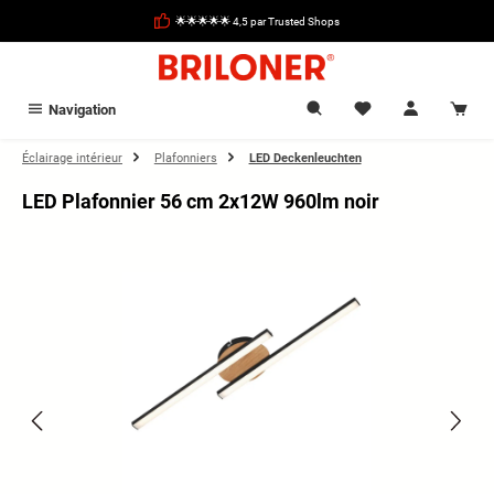
tenu principal
🌟🌟🌟🌟🌟 4,5 par Trusted Shops
Navigation
Éclairage intérieur
Plafonniers
LED Deckenleuchten
LED Plafonnier 56 cm 2x12W 960lm noir
Ignorer la galerie d'images