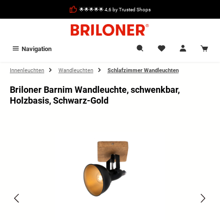
in content
🌟🌟🌟🌟🌟 4,6 by Trusted Shops
Navigation
Innenleuchten
Wandleuchten
Schlafzimmer Wandleuchten
Briloner Barnim Wandleuchte, schwenkbar,
Holzbasis, Schwarz-Gold
Skip image gallery