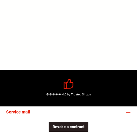
🌟🌟🌟🌟🌟 4,6 by Trusted Shops
Service mail
Revoke a contract