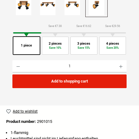
Save €7.38
Save €16.62
Save €29.56
2 pieces
3 pieces
4 pieces
1 piece
Save 10%
Save 15%
Save 20%
Product Quantity: Enter the desired amount or use the buttons to increase or decrease the quan
Add to shopping cart
Add to wishlist
Product number:
2901015
1-flammig
Leuchtmittel sind nicht im Lieferumfang enthalten