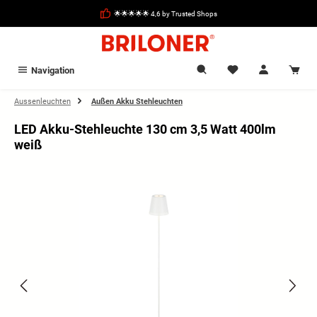
in content
🌟🌟🌟🌟🌟 4,6 by Trusted Shops
Navigation
Aussenleuchten
Außen Akku Stehleuchten
LED Akku-Stehleuchte 130 cm 3,5 Watt 400lm
weiß
Skip image gallery