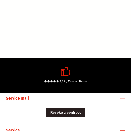
🌟🌟🌟🌟🌟 4,6 by Trusted Shops
Service mail
Revoke a contract
Service