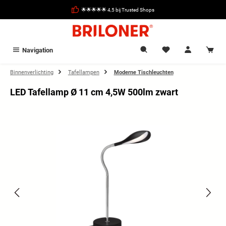
hoofdinhoud
🌟🌟🌟🌟🌟 4,5 bij Trusted Shops
Navigation
Binnenverlichting
Tafellampen
Moderne Tischleuchten
LED Tafellamp Ø 11 cm 4,5W 500lm zwart
Afbeeldingengalerij overslaan