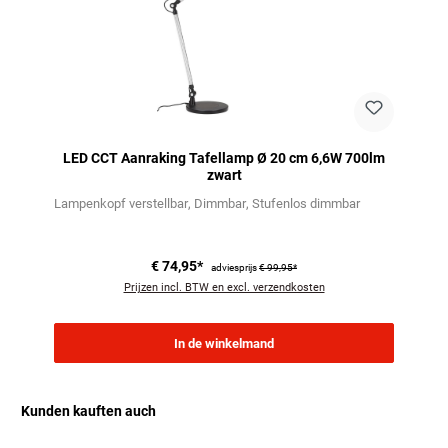
LED CCT Aanraking Tafellamp Ø 20 cm 6,6W 700lm
zwart
Lampenkopf verstellbar
Dimmbar
Stufenlos dimmbar
€ 74,95*
adviesprijs
€ 99,95*
Prijzen incl. BTW en excl. verzendkosten
In de winkelmand
Kunden kauften auch
Productgalerij overslaan