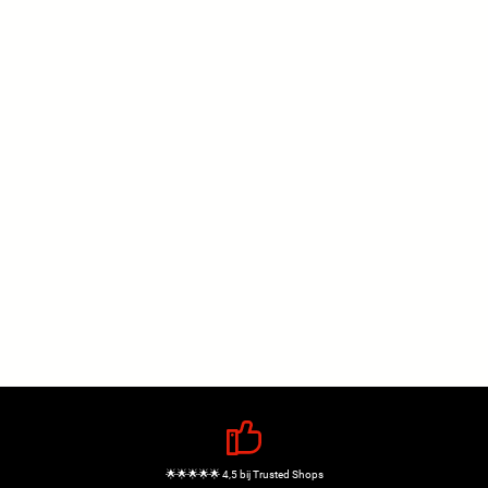
🌟🌟🌟🌟🌟 4,5 bij Trusted Shops