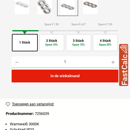
Spare € 1,98
Spare € 4,47
Spare € 7,96
2 Stück
3 Stück
4 Stück
1 Stück
Spare 10%
Spare 15%
Spare 20%
Producthoeveelheid: Voer de gewenste hoeveelheid in of gebruik de knoppen om de hoeveelhei
In de winkelmand
Toevoegen aan verlanglijst
Productnummer:
7256039
Warmweiß 3000K
Schutzart IP23