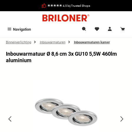
hoofdinhoud
🌟🌟🌟🌟🌟 4,5 bij Trusted Shops
Navigation
Binnenverlichting
Inbouwarmaturen
Inbouwarmaturen kamer
Inbouwarmatuur Ø 8,6 cm 3x GU10 5,5W 460lm
aluminium
Afbeeldingengalerij overslaan