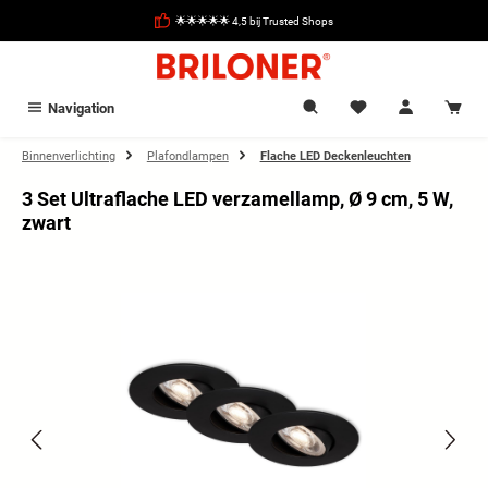
hoofdinhoud
🌟🌟🌟🌟🌟 4,5 bij Trusted Shops
Navigation
Binnenverlichting
Plafondlampen
Flache LED Deckenleuchten
3 Set Ultraflache LED verzamellamp, Ø 9 cm, 5 W,
zwart
Afbeeldingengalerij overslaan