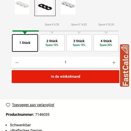
Spare € 6,58
Spare € 14,82
Spare € 26,36
2 Stück
3 Stück
4 Stück
1 Stück
Spare 10%
Spare 15%
Spare 20%
Producthoeveelheid: Voer de gewenste hoeveelheid in of gebruik de knoppen om de hoeveelhei
In de winkelmand
Toevoegen aan verlanglijst
Productnummer:
7146035
Schwenkbar
ultraflaches Design