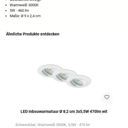
Warmweiß 3000K
5W - 460 lm
Maße: Ø 9 x 2,4 cm
Ähnliche Produkte entdecken
Productgalerij overslaan
LED Inbouwarmatuur Ø 8,2 cm 3x5,5W 470lm wit
Schwenkbar
Warmweiß 3000K
5,5W - 470 lm