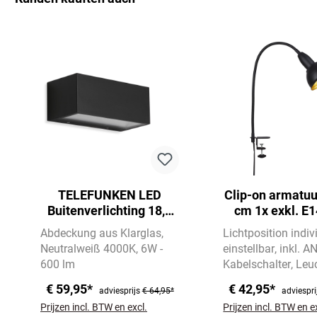
Productgalerij overslaan
TELEFUNKEN LED
Clip-on armatuu
Buitenverlichting 18,5
cm 1x exkl. E
cm 1x 6W 600lm zwart
zwart
Abdeckung aus Klarglas
Lichtposition indiv
Neutralweiß 4000K
6W -
einstellbar
inkl. 
600 lm
Kabelschalter
Leuc
sind nicht im Lief
€ 59,95*
€ 42,95*
adviesprijs
€ 64,95*
adviespri
enthalten
Prijzen incl. BTW en excl.
Prijzen incl. BTW en e