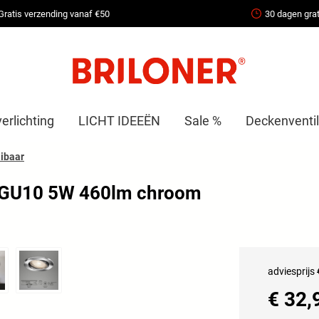
Gratis verzending vanaf €50
30 dagen grat
erlichting
LICHT IDEEËN
Sale %
Deckenventil
ibaar
m GU10 5W 460lm chroom
adviesprijs
€ 32,