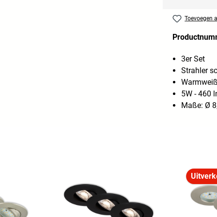
Toevoegen aa
Productnum
3er Set
Strahler 
Warmweiß
5W - 460 
Maße: Ø 8
Uitverk