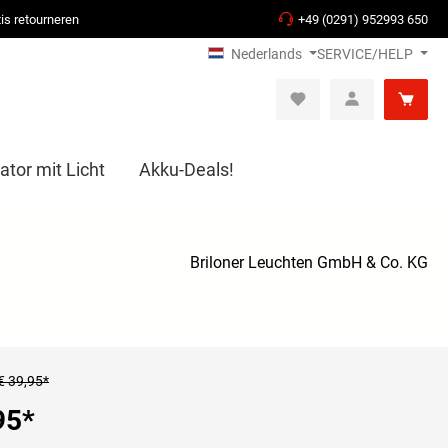
is retourneren
+49 (0291) 952993 650
Nederlands
SERVICE/HELP
ator mit Licht
Akku-Deals!
Briloner Leuchten GmbH & Co. KG
€ 39,95*
95
*