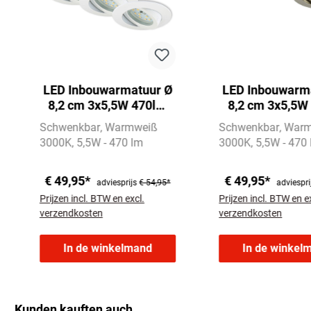
LED Inbouwarmatuur Ø
LED Inbouwarm
8,2 cm 3x5,5W 470lm
8,2 cm 3x5,5W
wit
mat-nikk
Schwenkbar
Warmweiß
Schwenkbar
Warm
3000K
5,5W - 470 lm
3000K
5,5W - 470
€ 49,95*
€ 49,95*
adviesprijs
€ 54,95*
adviespri
Prijzen incl. BTW en excl.
Prijzen incl. BTW en e
verzendkosten
verzendkosten
In de winkelmand
In de winkel
Kunden kauften auch