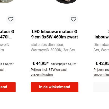
atuur Ø
LED Inbouwarmatuur Ø
 470lm
9 cm 3x5W 460lm zwart
Inbouw
el
cm L
weiß
stufenlos dimmbar
Dimmbar 
m
 lm
Warmweiß 3000K
3er Set
Set
War
€ 44,95*
€ 42,9
js
€ 54,95*
adviesprijs
€ 54,95*
xcl.
Prijzen incl. BTW en excl.
Prijzen inc
verzendkosten
verzendko
mand
In de winkelmand