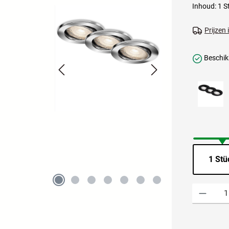
Inhoud:
1 S
Prijzen
Beschikb
1 Stü
Producthoevee