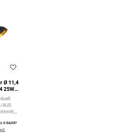
r Ø 11,4
14 25W
iduell
AN/AUS
htmittel
erumfang
js
€ 54,95*
xcl.