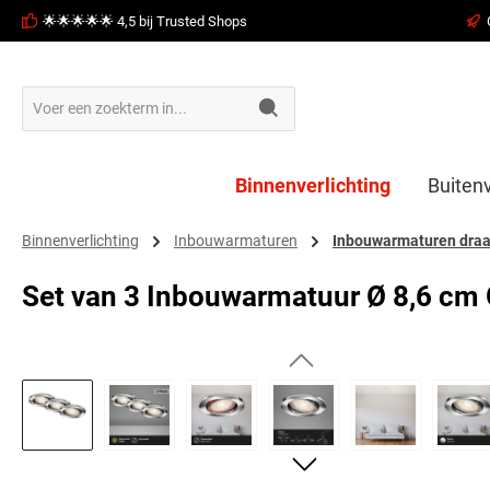
🌟🌟🌟🌟🌟 4,5 bij Trusted Shops
oekopdracht
Ga naar de hoofdnavigatie
Binnenverlichting
Buitenv
Binnenverlichting
Inbouwarmaturen
Inbouwarmaturen draa
Set van 3 Inbouwarmatuur Ø 8,6 c
Afbeeldingengalerij overslaan