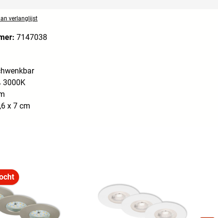
n verlanglijst
mer:
7147038
schwenkbar
 3000K
lm
,6 x 7 cm
ocht