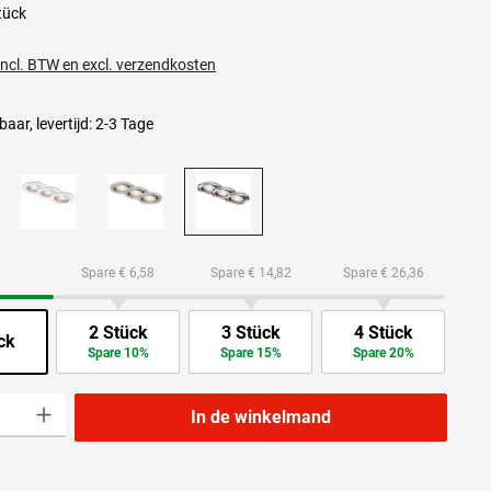
tück
 incl. BTW en excl. verzendkosten
aar, levertijd: 2-3 Tage
Spare € 6,58
Spare € 14,82
Spare € 26,36
2 Stück
3 Stück
4 Stück
ck
Spare 10%
Spare 15%
Spare 20%
lheid: Voer de gewenste hoeveelheid in of gebruik de knoppen om de hoeveelheid t
In de winkelmand