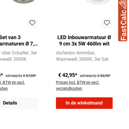
Set van 3
LED Inbouwarmatuur Ø
armaturen Ø 7,5
9 cm 3x 5W 460lm wit
ED 5,5W 470lm
über Schalter
3er
stufenlos dimmbar
at-nikkel
mweiß 3000K
Warmweiß 3000K
3er Set
5*
€ 42,95*
adviesprijs
€ 57,95*
adviesprijs
€ 52,95*
l. BTW en excl.
Prijzen incl. BTW en excl.
sten
verzendkosten
Details
In de winkelmand