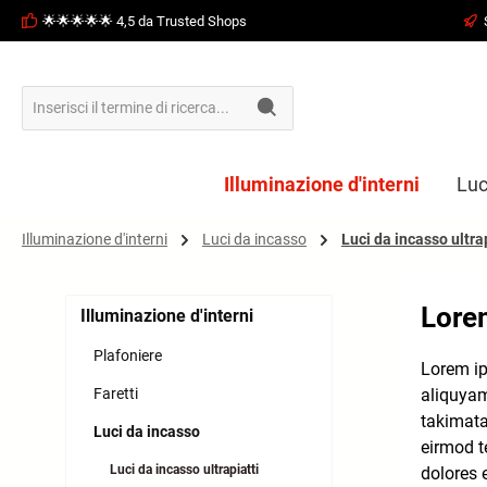
🌟🌟🌟🌟🌟 4,5 da Trusted Shops
ricerca
Passa alla navigazione principale
Illuminazione d'interni
Luc
Illuminazione d'interni
Luci da incasso
Luci da incasso ultra
Lore
Illuminazione d'interni
Plafoniere
Lorem ip
Faretti
aliquyam
takimata
Luci da incasso
eirmod t
Luci da incasso ultrapiatti
dolores 