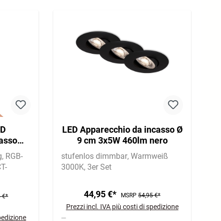
ED
LED Apparecchio da incasso Ø
casso
9 cm 3x5W 460lm nero
 1x 12W
g
RGB-
stufenlos dimmbar
Warmweiß
T-
3000K
3er Set
44,95 €*
MSRP
54,95 €*
 €*
Prezzi incl. IVA più costi di spedizione
spedizione