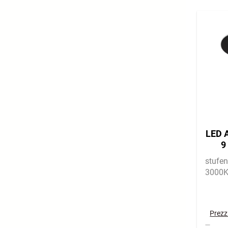
LED A
9
stufe
3000
Prezzi