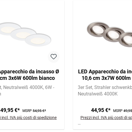
pparecchio da incasso Ø
LED Apparecchio da in
 cm 3x6W 600lm bianco
10,6 cm 3x7W 600lm 
opaco
t
Neutralweiß 4000K
6W -
3er Set
Strahler schwenk
m
Neutralweiß 4000K
49,95 €*
44,95 €*
MSRP
54,95 €*
MSRP
49,95
 incl. IVA più costi di spedizione
Prezzi incl. IVA più costi di 