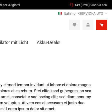
ti per 30 giorni
+49 (0291) 952993 650
Italiano
SERVIZI/AIUTO
lator mit Licht
Akku-Deals!
my eirmod tempor invidunt ut labore et dolore magna
lores et ea rebum. Stet clita kasd gubergren, no sea
 amet, consetetur sadipscing elitr, sed diam nonumy
am voluptua. At vero eos et accusam et justo duo
 est Lorem ipsum dolor sit amet.