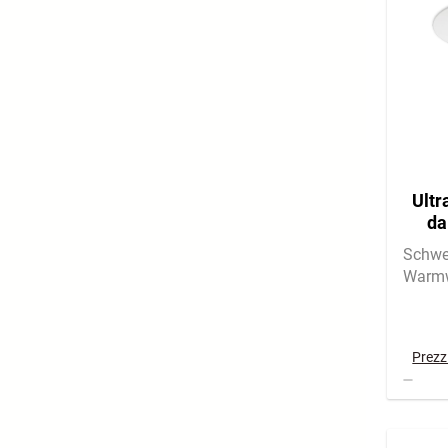
Ultr
da
Schwe
Warmw
Prezzi