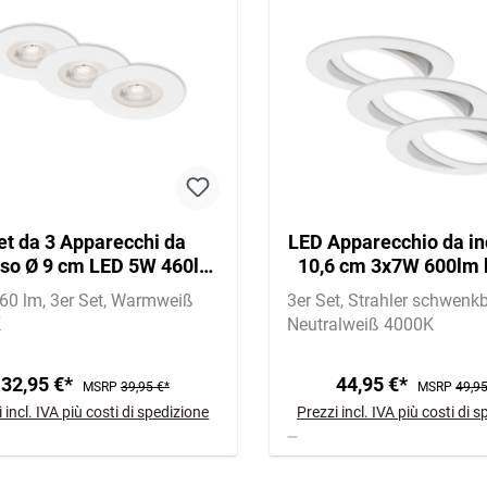
et da 3 Apparecchi da
LED Apparecchio da in
sso Ø 9 cm LED 5W 460lm
10,6 cm 3x7W 600lm 
bianco
460 lm
3er Set
Warmweiß
3er Set
Strahler schwenk
K
Neutralweiß 4000K
32,95 €*
44,95 €*
MSRP
39,95 €*
MSRP
49,95
 incl. IVA più costi di spedizione
Prezzi incl. IVA più costi di 