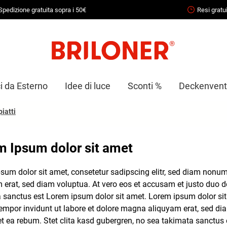
Spedizione gratuita sopra i 50€
Resi gratui
i da Esterno
Idee di luce
Sconti %
Deckenventi
piatti
m Ipsum dolor sit amet
sum dolor sit amet, consetetur sadipscing elitr, sed diam nonu
 erat, sed diam voluptua. At vero eos et accusam et justo duo do
 sanctus est Lorem ipsum dolor sit amet. Lorem ipsum dolor sit
empor invidunt ut labore et dolore magna aliquyam erat, sed di
et ea rebum. Stet clita kasd gubergren, no sea takimata sanctus