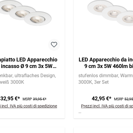
apiatto LED Apparecchio
LED Apparecchio da in
 incasso Ø 9 cm 3x 5W
9 cm 3x 5W 460lm b
460lm bianco
nkbar
ultraflaches Design
stufenlos dimmbar
Warm
eiß 3000K
3000K
3er Set
32,95 €*
42,95 €*
MSRP
39,95 €*
MSRP
52,95
 incl. IVA più costi di spedizione
Prezzi incl. IVA più costi di 