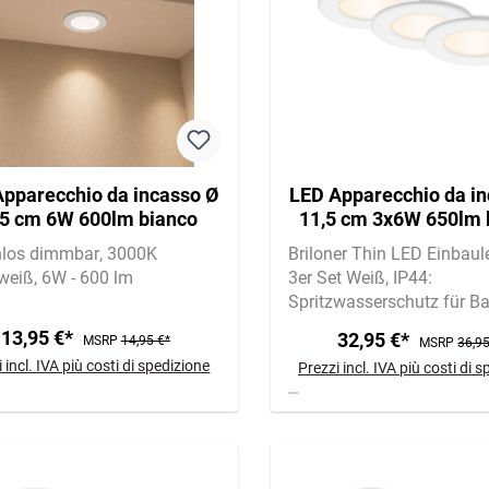
pparecchio da incasso Ø
LED Apparecchio da in
,5 cm 6W 600lm bianco
11,5 cm 3x6W 650lm 
nlos dimmbar
3000K
Briloner Thin LED Einbaul
weiß
6W - 600 lm
3er Set Weiß
IP44:
Spritzwasserschutz für B
Feuchträume
6W je Leuch
13,95 €*
32,95 €*
MSRP
14,95 €*
MSRP
36,95
lm | 3.000K warmweiß
 incl. IVA più costi di spedizione
Prezzi incl. IVA più costi di 