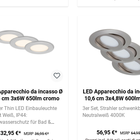
pparecchio da incasso Ø
LED Apparecchio da in
5 cm 3x6W 650lm cromo
10,6 cm 3x4,8W 600lm
opaco
er Thin LED Einbauleuchte
3er Set
Strahler schwenk
t Weiß
IP44:
Neutralweiß 4000K
wasserschutz für Bad &
träume
6W je Leuchte | 650
56,95 €*
32,95 €*
MSRP
64,95
MSRP
36,95 €*
3.000K warmweiß