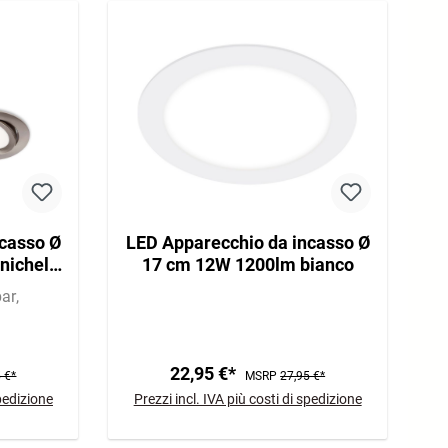
casso Ø
LED Apparecchio da incasso Ø
nichel
17 cm 12W 1200lm bianco
bar
22,95 €*
 €*
MSRP
27,95 €*
spedizione
Prezzi incl. IVA più costi di spedizione