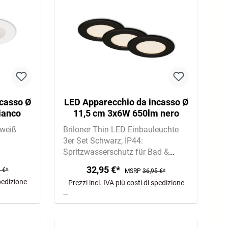
casso Ø
LED Apparecchio da incasso Ø
ianco
11,5 cm 3x6W 650lm nero
weiß
Briloner Thin LED Einbauleuchte
3er Set Schwarz
IP44:
Spritzwasserschutz für Bad &
Feuchträume
6W je Leuchte | 650
32,95 €*
 €*
MSRP
36,95 €*
lm | 3.000K warmweiß
spedizione
Prezzi incl. IVA più costi di spedizione