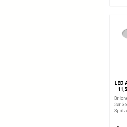
LED A
11,
Brilon
3er Se
Spritz
Feuch
lm | 