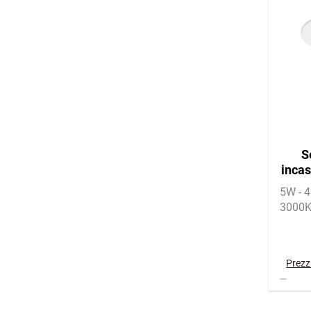
S
inca
5W - 
3000
Prezzi