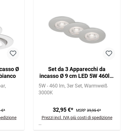
casso Ø
Set da 3 Apparecchi da
bianco
incasso Ø 9 cm LED 5W 460lm
cromo
bar
5W - 460 lm
3er Set
Warmweiß
3000K
32,95 €*
 €*
MSRP
39,95 €*
spedizione
Prezzi incl. IVA più costi di spedizione