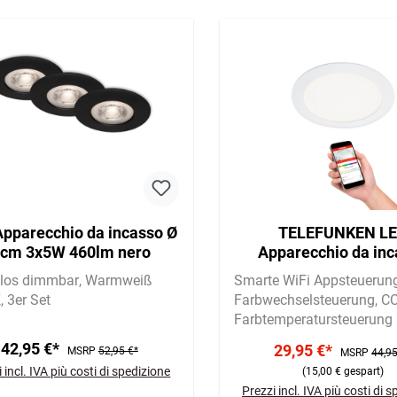
pparecchio da incasso Ø
TELEFUNKEN L
 cm 3x5W 460lm nero
Apparecchio da in
intelligente Ø 17 cm
nlos dimmbar
Warmweiß
Smarte WiFi Appsteuerun
1200lm bianco
K
3er Set
Farbwechselsteuerung
CC
Farbtemperatursteuerung
42,95 €*
29,95 €*
MSRP
52,95 €*
MSRP
44,95
 incl. IVA più costi di spedizione
(15,00 € gespart)
Prezzi incl. IVA più costi di 