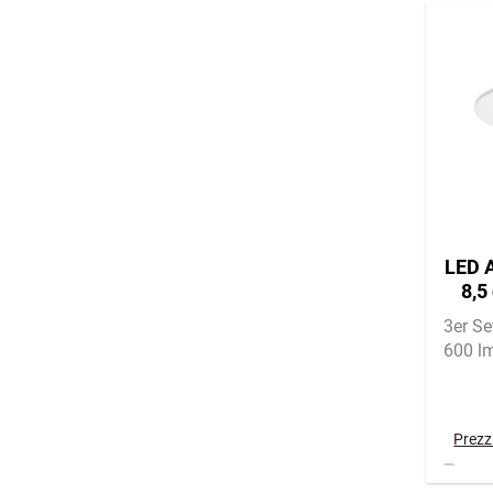
LED A
8,5
3er Se
600 l
Prezzi