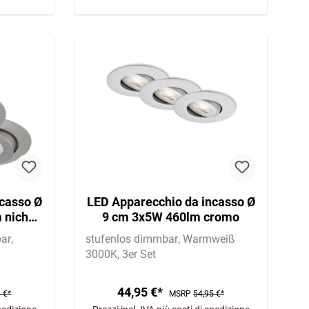
casso Ø
LED Apparecchio da incasso Ø
 nichel
9 cm 3x5W 460lm cromo
bar
stufenlos dimmbar
Warmweiß
3000K
3er Set
44,95 €*
 €*
MSRP
54,95 €*