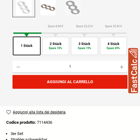
Spare 8,98 €
Spare 20,22 €
Spare 35,96 €
2 Stück
3 Stück
4 Stück
1 Stück
Spare 10%
Spare 15%
Spare 20%
Quantità del prodotto: inserisci la quantità desiderata o usa i pulsanti per aumentare o diminuire
AGGIUNGI AL CARRELLO
Aggiungi alla lista dei desideria
Codice prodotto:
7114436
3er Set
Strahler schwenkbar