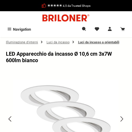
nuto principale
🌟🌟🌟🌟🌟 4,5 da Trusted Shops
Navigation
Illuminazione d'interni
Luci da incasso
Luci da incasso a orientabili
LED Apparecchio da incasso Ø 10,6 cm 3x7W
600lm bianco
Salta la galleria di immagini