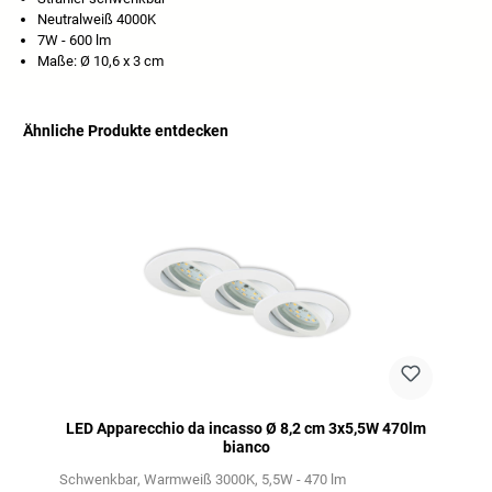
Neutralweiß 4000K
7W - 600 lm
Maße: Ø 10,6 x 3 cm
Ähnliche Produkte entdecken
Salta la galleria dei prodotti
LED Apparecchio da incasso Ø 8,2 cm 3x5,5W 470lm
bianco
Schwenkbar
Warmweiß 3000K
5,5W - 470 lm