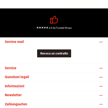
🌟🌟🌟🌟🌟 4,5 da Trusted Shops
Service mail
Revoca un contratto
Service
Questioni legali
Informazioni
Newsletter
Zahlungsarten