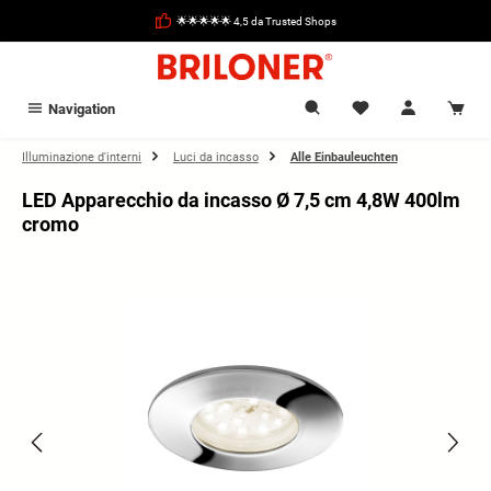
nuto principale
🌟🌟🌟🌟🌟 4,5 da Trusted Shops
Navigation
Illuminazione d'interni
Luci da incasso
Alle Einbauleuchten
LED Apparecchio da incasso Ø 7,5 cm 4,8W 400lm
cromo
Salta la galleria di immagini