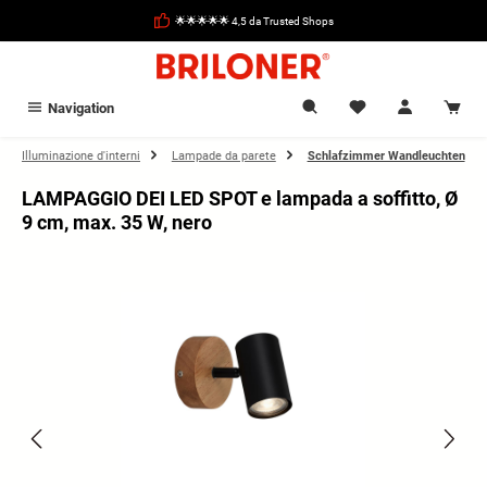
nuto principale
🌟🌟🌟🌟🌟 4,5 da Trusted Shops
Navigation
Illuminazione d'interni
Lampade da parete
Schlafzimmer Wandleuchten
LAMPAGGIO DEI LED SPOT e lampada a soffitto, Ø
9 cm, max. 35 W, nero
Salta la galleria di immagini