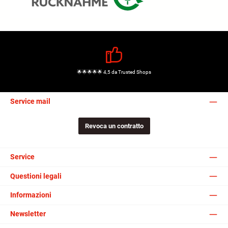
🌟🌟🌟🌟🌟 4,5 da Trusted Shops
Service mail
Revoca un contratto
Service
Questioni legali
Informazioni
Newsletter