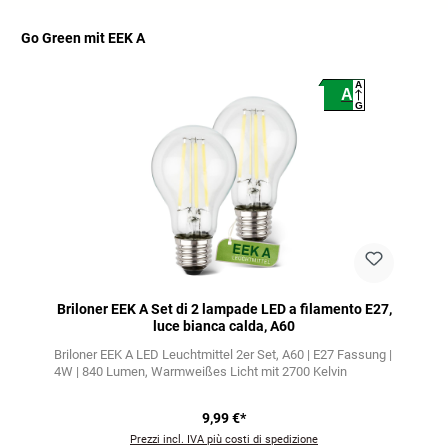
Go Green mit EEK A
Salta la galleria dei prodotti
A
A
G
Briloner EEK A Set di 2 lampade LED a filamento E27,
luce bianca calda, A60
Briloner EEK A LED Leuchtmittel 2er Set
A60 | E27 Fassung |
4W | 840 Lumen
Warmweißes Licht mit 2700 Kelvin
9,99 €*
Prezzi incl. IVA più costi di spedizione