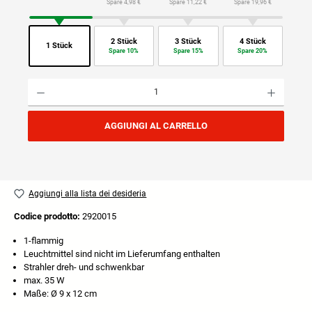
Spare 4,98 €
Spare 11,22 €
Spare 19,96 €
2 Stück
3 Stück
4 Stück
1 Stück
Spare 10%
Spare 15%
Spare 20%
Quantità del prodotto: inserisci la quantità desiderata o usa i pulsanti per aumentare o diminuire
AGGIUNGI AL CARRELLO
Aggiungi alla lista dei desideria
Codice prodotto:
2920015
1-flammig
Leuchtmittel sind nicht im Lieferumfang enthalten
Strahler dreh- und schwenkbar
max. 35 W
Maße: Ø 9 x 12 cm