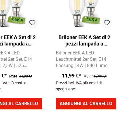
r EEK A Set di 2
Briloner EEK A Set di 2
zi lampada a
pezzi lampada a
to LED E14, luce
filamento LED E14, luce
 EEK A LED
Briloner EEK A LED
 calda, candela
bianca calda, candela
tel 2er Set
E14
Leuchtmittel 2er Set
E14
| 2,5W | 525
Fassung | 4W | 840 Lumen
Warmweißes Licht
Warmweißes Licht mit
9 €*
11,99 €*
MSRP
11,99 €*
MSRP
12,99 €*
 Kelvin
3000 Kelvin
. IVA più costi di
Prezzi incl. IVA più costi di
e
spedizione
NGI AL CARRELLO
AGGIUNGI AL CARRELLO