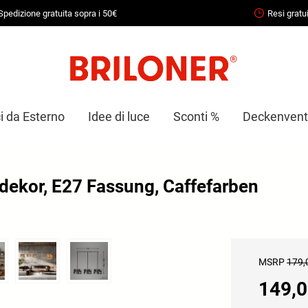
Spedizione gratuita sopra i 50€
Resi gratui
i da Esterno
Idee di luce
Sconti %
Deckenventi
rdekor, E27 Fassung, Caffefarben
MSRP
179,
149,0