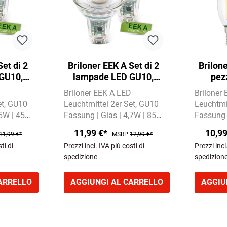
Set di 2
Briloner EEK A Set di 2
Brilone
GU10,
lampade LED GU10,
pez
a, vetro
luce bianca calda, vetro
filamen
D
Briloner EEK A LED
Briloner
bianca
et
GU10
Leuchtmittel 2er Set
GU10
Leuchtmit
,5W | 450
Fassung | Glas | 4,7W | 850
Fassung 
s Licht
Lumen
Warmweißes Licht
Lumen
11,99 €*
10,9
11,99 €*
MSRP
12,99 €*
mit 3000 Kelvin
mit 3000
ti di
Prezzi incl. IVA più costi di
Prezzi incl
spedizione
spedizion
ARRELLO
AGGIUNGI AL CARRELLO
AGGIU