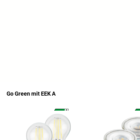
Go Green mit EEK A
Salta la galleria dei prodotti
A
A
G