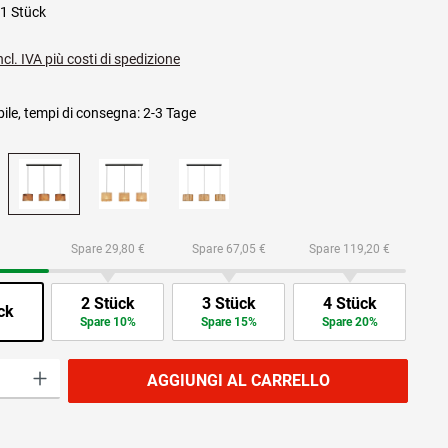
1 Stück
ncl. IVA più costi di spedizione
ile, tempi di consegna: 2-3 Tage
Spare 29,80 €
Spare 67,05 €
Spare 119,20 €
2 Stück
3 Stück
4 Stück
ck
Spare 10%
Spare 15%
Spare 20%
prodotto: inserisci la quantità desiderata o usa i pulsanti per aumentare o diminuire
AGGIUNGI AL CARRELLO