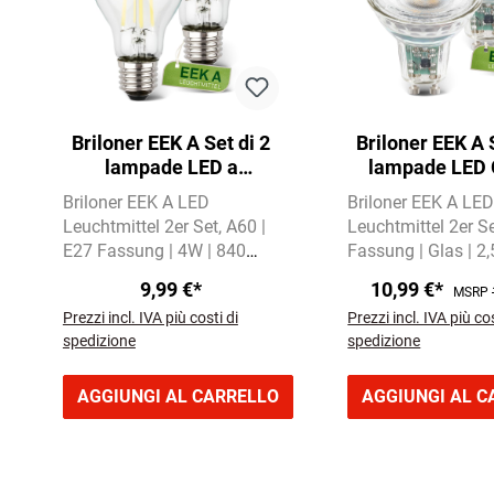
Briloner EEK A Set di 2
Briloner EEK A 
lampade LED a
lampade LED 
filamento E27, luce
luce bianca cald
Briloner EEK A LED
Briloner EEK A LE
bianca calda, A60
Leuchtmittel 2er Set
A60 |
Leuchtmittel 2er S
E27 Fassung | 4W | 840
Fassung | Glas | 2
Lumen
Warmweißes Licht
Lumen
Warmweiße
9,99 €*
10,99 €*
MSRP
mit 2700 Kelvin
mit 3000 Kelvin
Prezzi incl. IVA più costi di
Prezzi incl. IVA più cos
spedizione
spedizione
AGGIUNGI AL CARRELLO
AGGIUNGI AL C