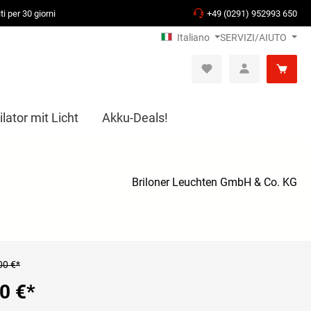
ti per 30 giorni
+49 (0291) 952993 650
Italiano
SERVIZI/AIUTO
lator mit Licht
Akku-Deals!
Briloner Leuchten GmbH & Co. KG
00 €*
0 €
*