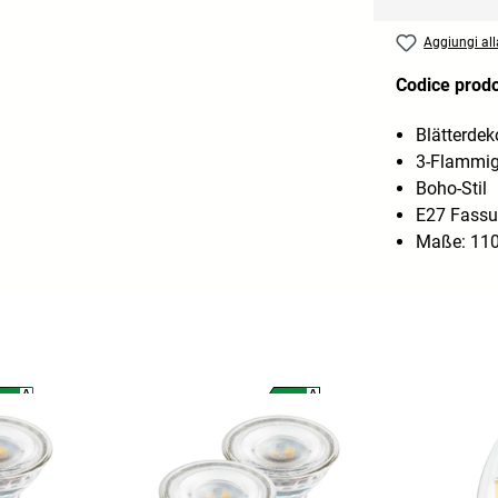
Aggiungi alla
Codice prod
Blätterdek
3-Flammi
Boho-Stil
E27 Fass
Maße: 110
A
A
A
A
G
G