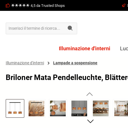
🌟🌟🌟🌟🌟 4,5 da Trusted Shops
ricerca
Passa alla navigazione principale
Illuminazione d'interni
Luc
Illuminazione d'interni
Lampade a sospensione
Briloner Mata Pendelleuchte, Blätte
Salta la galleria di immagini