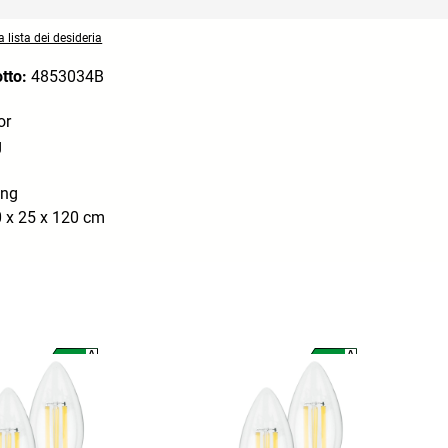
 lista dei desideria
otto:
4853034B
or
g
ung
 x 25 x 120 cm
A
A
A
A
G
G