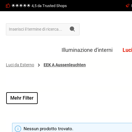
🌟🌟🌟🌟🌟 4,5 da Trusted Shops
ricerca
Passa alla navigazione principale
Illuminazione d'interni
Luc
Luci da Esterno
EEK A Aussenleuchten
Mehr Filter
Nessun prodotto trovato.