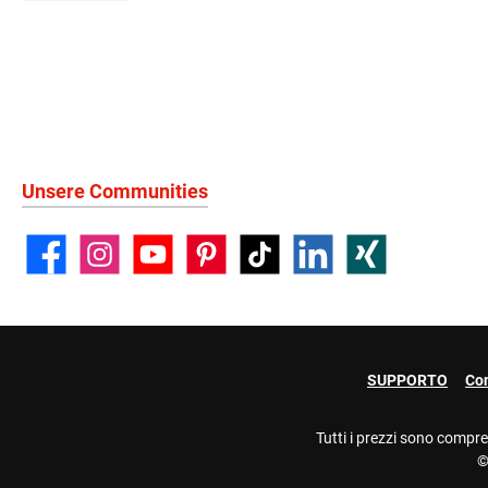
Unsere Communities
Facebook
Instagram
YouTube
Pinterest
TikTok
LinkedIn
Xing
SUPPORTO
Con
Tutti i prezzi sono compre
©