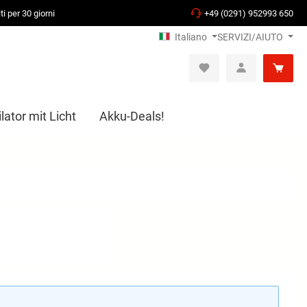
ti per 30 giorni
+49 (0291) 952993 650
Italiano
SERVIZI/AIUTO
ator mit Licht
Akku-Deals!