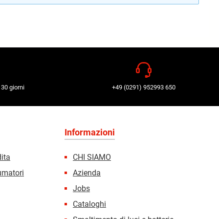
 30 giorni
+49 (0291) 952993 650
Informazioni
dita
CHI SIAMO
sumatori
Azienda
Jobs
Cataloghi