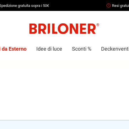
Spedizione gratuita sopra i 50€
Resi gratui
i da Esterno
Idee di luce
Sconti %
Deckenventil