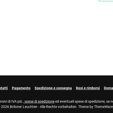
tatti
Pagamento
Spedizione e consegna
Resi e rimborsi
Doman
nsivi di IVA più
, spese di spedizione
ed eventuali spese di spedizione, se 
 2026 Briloner Leuchten - Alle Rechte vorbehalten. Theme by
ThemeWar