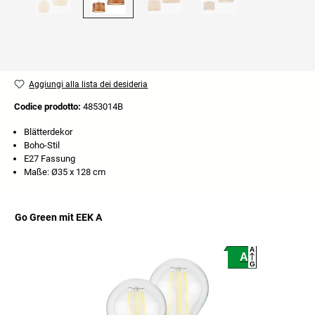
Aggiungi alla lista dei desideria
Codice prodotto:
4853014B
Blätterdekor
Boho-Stil
E27 Fassung
Maße: Ø35 x 128 cm
Go Green mit EEK A
Salta la galleria dei prodotti
A
A
G