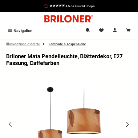
nuto principale
🌟🌟🌟🌟🌟 4,5 da Trusted Shops
Navigation
Illuminazione d'interni
Lampade a sospensione
Briloner Mata Pendelleuchte, Blätterdekor, E27
Fassung, Caffefarben
Salta la galleria di immagini