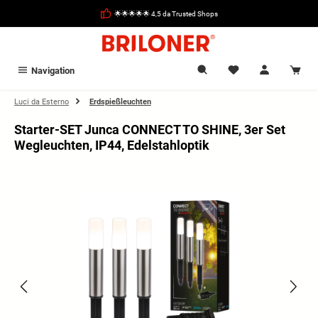
nuto principale
🌟🌟🌟🌟🌟 4,5 da Trusted Shops
Navigation
Luci da Esterno
Erdspießleuchten
Starter-SET Junca CONNECT TO SHINE, 3er Set
Wegleuchten, IP44, Edelstahloptik
Salta la galleria di immagini