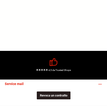
🌟🌟🌟🌟🌟 4,5 da Trusted Shops
Service mail
Revoca un contratto