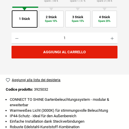
Spare 7,98 €
Spare 17,97 €
Spare 31,96 €
2 Stück
3 Stück
4 Stück
1 Stück
Spare 10%
Spare 15%
Spare 20%
Quantità del prodotto: inserisci la quantità desiderata o usa i pulsanti per aumentare o diminuire
AGGIUNGI AL CARRELLO
Aggiungi alla lista dei desideria
Codice prodotto:
3925032
CONNECT TO SHINE Gartenbeleuchtungssystem - modular &
erweiterbar
Warmweißes Licht (3000K) für stimmungsvolle Beleuchtung
IP44-Schutz - ideal für den Außenbereich
Einfache Installation dank Steckverbindungen
Robuste Edelstahl-Kunststoff-Kombination