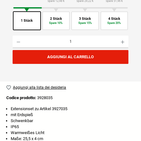
Spare 12,98 €
Spare 29,22 €
Spare 51,96 €
2 Stück
3 Stück
4 Stück
1 Stück
Spare 10%
Spare 15%
Spare 20%
Quantità del prodotto: inserisci la quantità desiderata o usa i pulsanti per aumentare o diminuire
AGGIUNGI AL CARRELLO
Aggiungi alla lista dei desideria
Codice prodotto:
3928035
Extensionset zu Artikel 3927035
mit Erdspieß
Schwenkbar
IP65
Warmweißes Licht
Maße: 25,5 x 4 cm