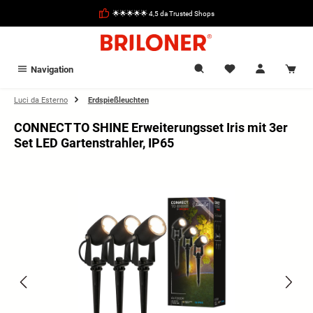
nuto principale
🌟🌟🌟🌟🌟 4,5 da Trusted Shops
Navigation
Luci da Esterno
Erdspießleuchten
CONNECT TO SHINE Erweiterungsset Iris mit 3er
Set LED Gartenstrahler, IP65
Salta la galleria di immagini