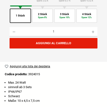
Spare 3,52 €
Spare 6,57 €
Spare 10,52 €
2 Stück
3 Stück
4 Stück
1 Stück
Spare 8%
Spare 10%
Spare 12%
Quantità del prodotto: inserisci la quantità desiderata o usa i pulsanti per aumentare o diminuire
AGGIUNGI AL CARRELLO
Aggiungi alla lista dei desideria
Codice prodotto:
3924015
Max. 24 Watt
sinnvoll ab 3 Sets
IP44/IP67
Schwarz
Maße: 10 x 4,5 x 7,5 cm