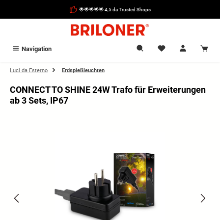
nuto principale
🌟🌟🌟🌟🌟 4,5 da Trusted Shops
Navigation
Luci da Esterno
Erdspießleuchten
CONNECT TO SHINE 24W Trafo für Erweiterungen
ab 3 Sets, IP67
Salta la galleria di immagini