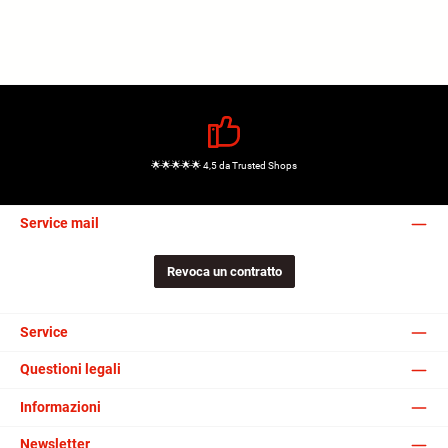
🌟🌟🌟🌟🌟 4,5 da Trusted Shops
Service mail
Revoca un contratto
Service
Questioni legali
Informazioni
Newsletter