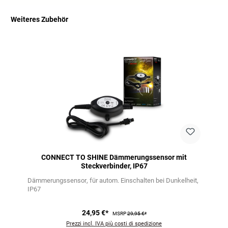
Weiteres Zubehör
Salta la galleria dei prodotti
CONNECT TO SHINE Dämmerungssensor mit
Steckverbinder, IP67
Dämmerungssensor
für autom. Einschalten bei Dunkelheit
IP67
24,95 €*
MSRP
29,95 €*
Prezzi incl. IVA più costi di spedizione